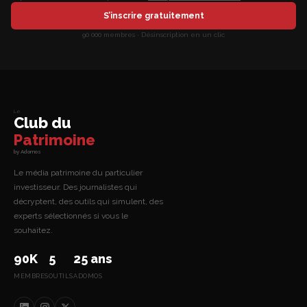
S’inscrire gratuitement
90 000 membres · Désinscription en un clic
Le
Club du
Patrimoine
by Adomos
Le média patrimoine du particulier
investisseur. Des journalistes qui
décryptent, des outils qui simulent, des
experts sélectionnés si vous le
souhaitez.
90K
5
25 ans
MEMBRES
OUTILS
ADOMOS