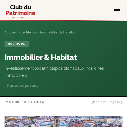
LE
Club du
Patrimoine
BY ADOMOS
Accueil
›
Le Média
› Immobilier & Habitat
RUBRIQUE
Immobilier & Habitat
Investissement locatif, dispositifs fiscaux, marchés
immobiliers.
58 articles publiés
IMMOBILIER & HABITAT
58 articles · Page 2/5