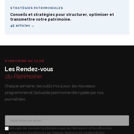
STRATÉGIES PATRIMONIALES
Conseils et stratégies pour structurer, optimiser et
transmettre votre patrimoine.
45 articles →
S’INSCRIRE AU CLUB
Les Rendez-vous
du Patrimoine.
Chaque semaine, les outils mis à jour, les nouveaux
programmes et l’actualité patrimoine décryptée par nos
journalistes.
J’accepte de recevoir Les Rendez-vous du Patrimoine et les offres des
partenaires sélectionnés par Adomos.
Politique de confidentialité