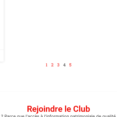
1
2
3
4
5
Rejoindre le Club
? Parce que l'accès à l'information patrimoniale de qualité 