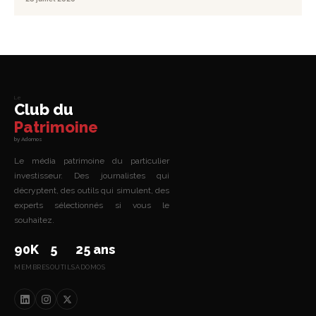
Le
Club du
Patrimoine
by Adomos
Le média patrimoine du particulier
investisseur. Des journalistes qui
décryptent, des outils qui simulent, des
experts sélectionnés si vous le
souhaitez.
90K
5
25 ans
MEMBRES
OUTILS
ADOMOS