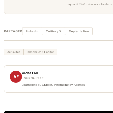
Jusqu'à 12 000 € d'économie fiscale par
PARTAGER
LinkedIn
Twitter / X
Copier le lien
Actualités
Immobilier & Habitat
Aicha Fall
AF
JOURNALISTE
Journaliste au Club du Patrimoine by Adomos.