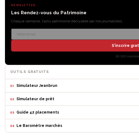
NEWSLETTER
Les Rendez-vous du Patrimoine
Chaque semaine, l'actu patrimoine décryptée par nos journalistes.
S'inscrire gr
90 000 membres
OUTILS GRATUITS
Simulateur Jeanbrun
01
Simulateur de prêt
02
Guide 42 placements
03
Le Baromètre marchés
04