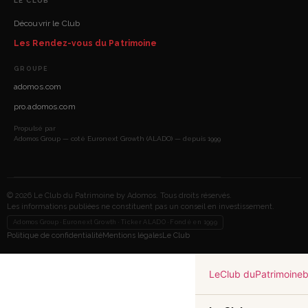
LE CLUB
Découvrir le Club
Les Rendez-vous du Patrimoine
GROUPE
adomos.com
pro.adomos.com
Propulsé par
Adomos Group — coté Euronext Growth (ALADO) — depuis 1999
© 2026 Le Club du Patrimoine by Adomos. Tous droits réservés.
Les informations publiées ne constituent pas un conseil en investissement.
Adomos Group · Euronext Growth · Ticker ALADO · Fondé en 1999
Politique de confidentialité
Mentions légales
Le Club
Le
Club du
Patrimoine