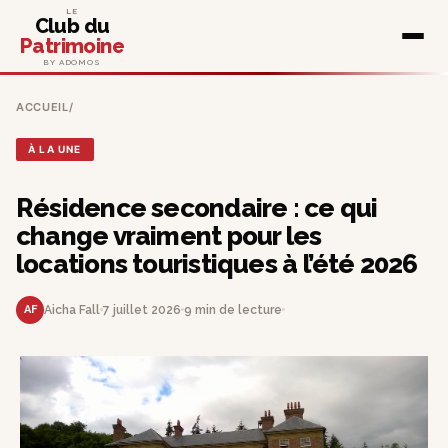
LE
Club du
Patrimoine
BY ADOMOS
ACCUEIL
/
À LA UNE
Résidence secondaire : ce qui
change vraiment pour les
locations touristiques à l’été 2026
AF
Aicha Fall
7 juillet 2026
9 min de lecture