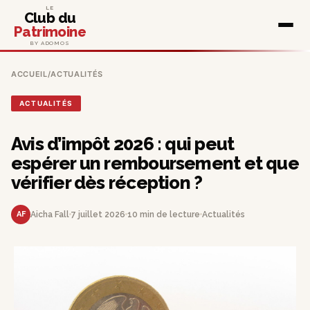
LE
Club du
Patrimoine
BY ADOMOS
ACCUEIL
/
ACTUALITÉS
ACTUALITÉS
Avis d’impôt 2026 : qui peut
espérer un remboursement et que
vérifier dès réception ?
AF
Aicha Fall
7 juillet 2026
10 min de lecture
Actualités