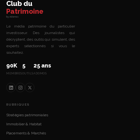
Club du
Patrimoine
by Adomos
Le média patrimoine du particulier
investisseur. Des journalistes qui
décryptent, des outils qui simulent, des
experts sélectionnés si vous le
souhaitez.
90K
5
25 ans
MEMBRES
OUTILS
ADOMOS
RUBRIQUES
Stratégies patrimoniales
Immobilier & Habitat
Placements & Marchés