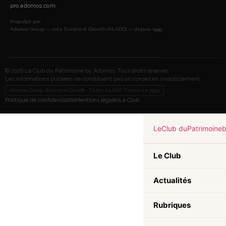
pro.adomos.com
Propulsé par
Adomos Group — coté Euronext Growth (ALADO) — depuis 1999
© 2026 Le Club du Patrimoine by Adomos. Tous droits réservés.
Les informations publiées ne constituent pas un conseil en investissement.
Adomos Group · Euronext Growth · Ticker ALADO · Fondé en 1999
Politique de confidentialité
Mentions légales
Le Club
Le
Club du
Patrimoine
Le Club
Actualités
Rubriques