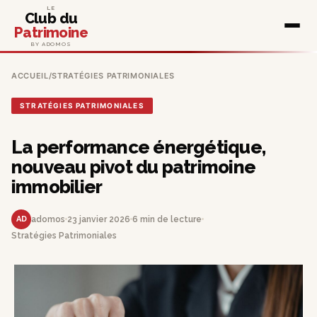
LE
Club du
Patrimoine
BY ADOMOS
ACCUEIL
/
STRATÉGIES PATRIMONIALES
STRATÉGIES PATRIMONIALES
La performance énergétique,
nouveau pivot du patrimoine
immobilier
AD
adomos
23 janvier 2026
6 min de lecture
Stratégies Patrimoniales