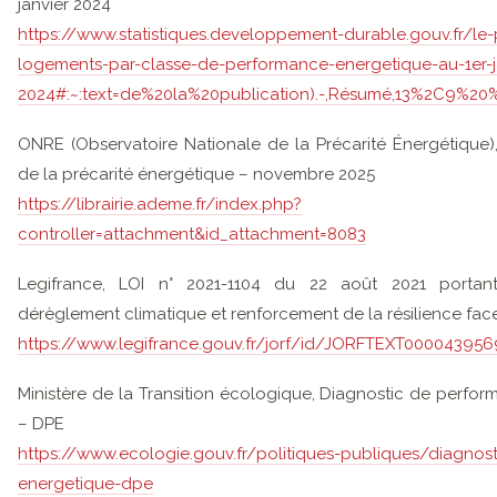
janvier 2024
https://www.statistiques.developpement-durable.gouv.fr/le
logements-par-classe-de-performance-energetique-au-1er-j
2024#:~:text=de%20la%20publication).-,Résumé,13%2C9%2
ONRE (Observatoire Nationale de la Précarité Énergétique
de la précarité énergétique – novembre 2025
https://librairie.ademe.fr/index.php?
controller=attachment&id_attachment=8083
Legifrance, LOI n° 2021-1104 du 22 août 2021 portant
dérèglement climatique et renforcement de la résilience face
https://www.legifrance.gouv.fr/jorf/id/JORFTEXT00004395
Ministère de la Transition écologique, Diagnostic de perfo
– DPE
https://www.ecologie.gouv.fr/politiques-publiques/diagnos
energetique-dpe