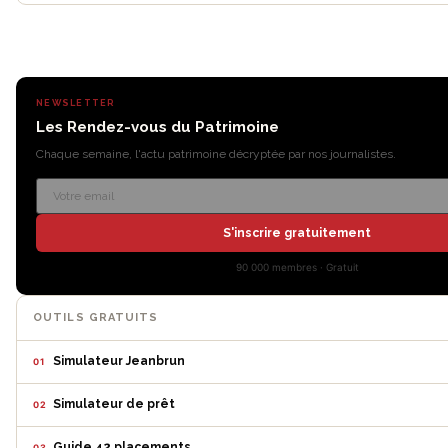
NEWSLETTER
Les Rendez-vous du Patrimoine
Chaque semaine, l'actu patrimoine décryptée par nos journalistes.
S'inscrire gratuitement
90 000 membres · Gratuit
OUTILS GRATUITS
Simulateur Jeanbrun
01
Simulateur de prêt
02
Guide 42 placements
03