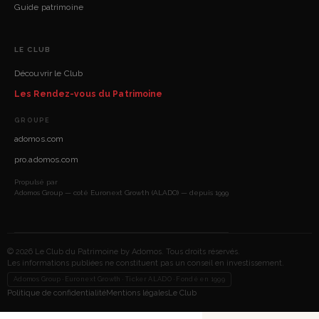
Guide patrimoine
LE CLUB
Découvrir le Club
Les Rendez-vous du Patrimoine
GROUPE
adomos.com
pro.adomos.com
Propulsé par
Adomos Group — coté Euronext Growth (ALADO) — depuis 1999
© 2026 Le Club du Patrimoine by Adomos. Tous droits réservés.
Les informations publiées ne constituent pas un conseil en investissement.
Adomos Group · Euronext Growth · Ticker ALADO · Fondé en 1999
Politique de confidentialité
Mentions légales
Le Club