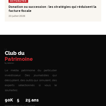
ACTUALITÉS
Donation ou succession : les stratégies qui réduisent la
facture fiscale
23 juillet 2026
Le
Club du
Patrimoine
by Adomos
Le média patrimoine du particulier
investisseur. Des journalistes qui
décryptent, des outils qui simulent, des
experts sélectionnés si vous le
souhaitez.
90K
5
25 ans
MEMBRES
OUTILS
ADOMOS