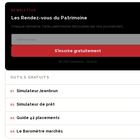
NEWSLETTER
Les Rendez-vous du Patrimoine
Chaque semaine, l'actu patrimoine décryptée par nos journalistes.
S'inscrire gratuitement
90 000 membres · Gratuit
OUTILS GRATUITS
Simulateur Jeanbrun
01
Simulateur de prêt
02
Guide 42 placements
03
Le Baromètre marchés
04