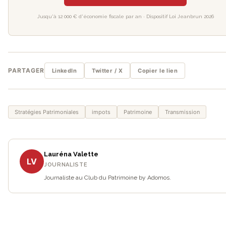
Jusqu'à 12 000 € d'économie fiscale par an · Dispositif Loi Jeanbrun 2026
PARTAGER
LinkedIn
Twitter / X
Copier le lien
Stratégies Patrimoniales
impots
Patrimoine
Transmission
Lauréna Valette
LV
JOURNALISTE
Journaliste au Club du Patrimoine by Adomos.