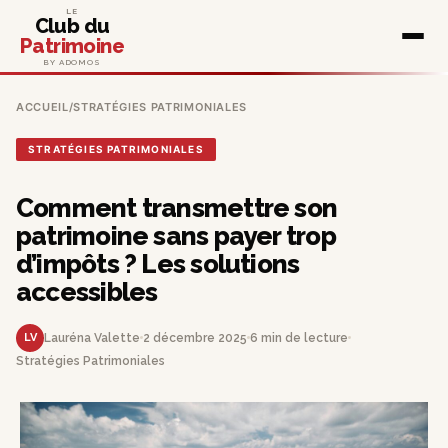
LE
Club du
Patrimoine
BY ADOMOS
ACCUEIL
/
STRATÉGIES PATRIMONIALES
STRATÉGIES PATRIMONIALES
Comment transmettre son
patrimoine sans payer trop
d’impôts ? Les solutions
accessibles
LV
Lauréna Valette
2 décembre 2025
6 min de lecture
Stratégies Patrimoniales