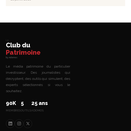
Le
Club du
Patrimoine
by Adomos
Le média patrimoine du particulier
investisseur. Des journalistes qui
décryptent, des outils qui simulent, des
experts sélectionnés si vous le
souhaitez.
90K
5
25 ans
MEMBRES
OUTILS
ADOMOS