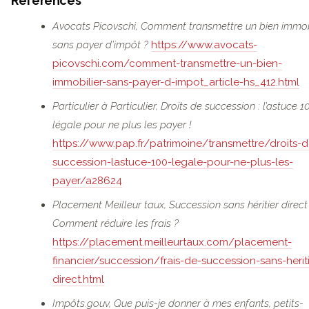
Références
Avocats Picovschi, Comment transmettre un bien immob
sans payer d’impôt ?
https://www.avocats-
picovschi.com/comment-transmettre-un-bien-
immobilier-sans-payer-d-impot_article-hs_412.html
Particulier à Particulier, Droits de succession : l’astuce 
légale pour ne plus les payer !
https://www.pap.fr/patrimoine/transmettre/droits-d
succession-lastuce-100-legale-pour-ne-plus-les-
payer/a28624
Placement Meilleur taux, Succession sans héritier direct 
Comment réduire les frais ?
https://placement.meilleurtaux.com/placement-
financier/succession/frais-de-succession-sans-heriti
direct.html
Impôts.gouv, Que puis-je donner à mes enfants, petits-