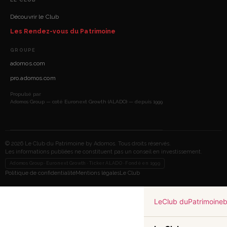
Découvrir le Club
Les Rendez-vous du Patrimoine
GROUPE
adomos.com
pro.adomos.com
Propulsé par
Adomos Group — coté Euronext Growth (ALADO) — depuis 1999
© 2026 Le Club du Patrimoine by Adomos. Tous droits réservés.
Les informations publiées ne constituent pas un conseil en investissement.
Adomos Group · Euronext Growth · Ticker ALADO · Fondé en 1999
Politique de confidentialité
Mentions légales
Le Club
Le
Club du
Patrimoine