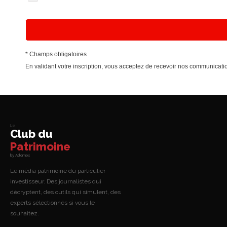
* Champs obligatoires
En validant votre inscription, vous acceptez de recevoir nos communica
Le
Club du
Patrimoine
by Adomos
Le média patrimoine du particulier
investisseur. Des journalistes qui
décryptent, des outils qui simulent, des
experts sélectionnés si vous le
souhaitez.