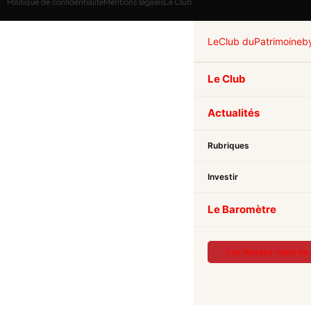
Politique de confidentialité
Mentions légales
Le Club
Le
Club du
Patrimoine
b
Le Club
Actualités
Rubriques
Investir
Le Baromètre
Les Rendez-vous du 