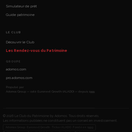
Simulateur de prêt
Guide patrimoine
LE CLUB
Découvrir le Club
Les Rendez-vous du Patrimoine
GROUPE
adomos.com
pro.adomos.com
Propulsé par
Adomos Group — coté Euronext Growth (ALADO) — depuis 1999
© 2026 Le Club du Patrimoine by Adomos. Tous droits réservés.
Les informations publiées ne constituent pas un conseil en investissement.
Adomos Group · Euronext Growth · Ticker ALADO · Fondé en 1999