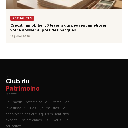
ACTUALITÉS
Crédit immobilier : 7 leviers qui peuvent améliorer
votre dossier auprès des banques
15 juillet 2026
Le
Club du
Patrimoine
by Adomos
Le média patrimoine du particulier
investisseur. Des journalistes qui
décryptent, des outils qui simulent, des
experts sélectionnés si vous le
souhaitez.