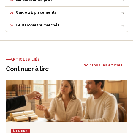
→
Guide 42 placements
03
→
Le Baromètre marchés
04
ARTICLES LIÉS
Voir tous les articles →
Continuer à lire
À LA UNE