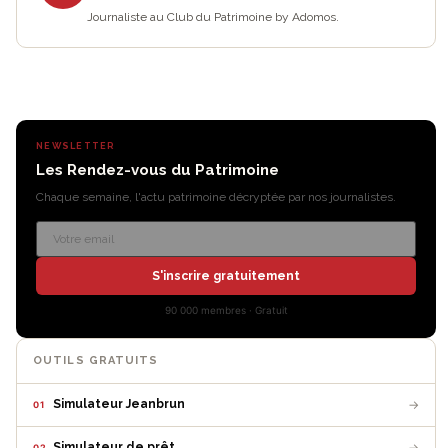
Journaliste au Club du Patrimoine by Adomos.
NEWSLETTER
Les Rendez-vous du Patrimoine
Chaque semaine, l'actu patrimoine décryptée par nos journalistes.
S'inscrire gratuitement
90 000 membres · Gratuit
OUTILS GRATUITS
→
Simulateur Jeanbrun
01
→
Simulateur de prêt
02