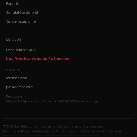
Experts
Simulateur de prêt
Guide patrimoine
LE CLUB
Découvrir le Club
Les Rendez-vous du Patrimoine
GROUPE
adomos.com
pro.adomos.com
Propulsé par
Adomos Group — coté Euronext Growth (ALADO) — depuis 1999
© 2026 Le Club du Patrimoine by Adomos. Tous droits réservés.
Les informations publiées ne constituent pas un conseil en investissement.