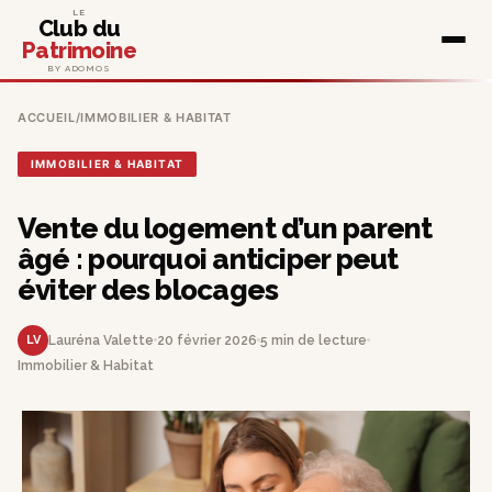
LE
Club du
Patrimoine
BY ADOMOS
ACCUEIL
/
IMMOBILIER & HABITAT
IMMOBILIER & HABITAT
Vente du logement d’un parent
âgé : pourquoi anticiper peut
éviter des blocages
LV
Lauréna Valette
20 février 2026
5 min de lecture
Immobilier & Habitat