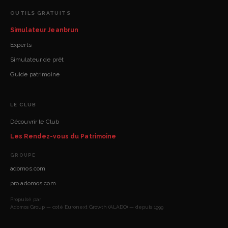
OUTILS GRATUITS
Simulateur Jeanbrun
Experts
Simulateur de prêt
Guide patrimoine
LE CLUB
Découvrir le Club
Les Rendez-vous du Patrimoine
GROUPE
adomos.com
pro.adomos.com
Propulsé par
Adomos Group — coté Euronext Growth (ALADO) — depuis 1999