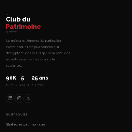
Le
Club du
Patrimoine
by Adomos
Le média patrimoine du particulier
investisseur. Des journalistes qui
décryptent, des outils qui simulent, des
experts sélectionnés si vous le
souhaitez.
90K
5
25 ans
MEMBRES
OUTILS
ADOMOS
RUBRIQUES
Stratégies patrimoniales