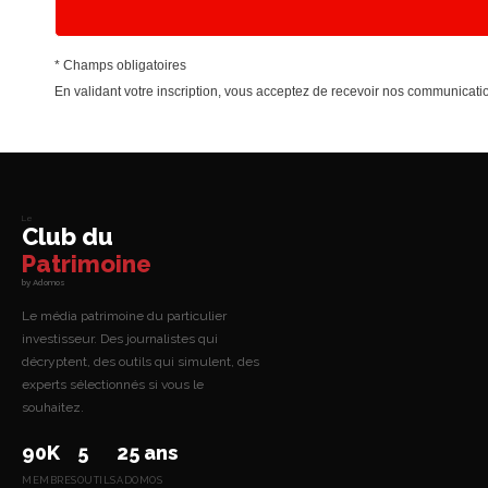
* Champs obligatoires
En validant votre inscription, vous acceptez de recevoir nos communica
Le
Club du
Patrimoine
by Adomos
Le média patrimoine du particulier
investisseur. Des journalistes qui
décryptent, des outils qui simulent, des
experts sélectionnés si vous le
souhaitez.
90K
5
25 ans
MEMBRES
OUTILS
ADOMOS