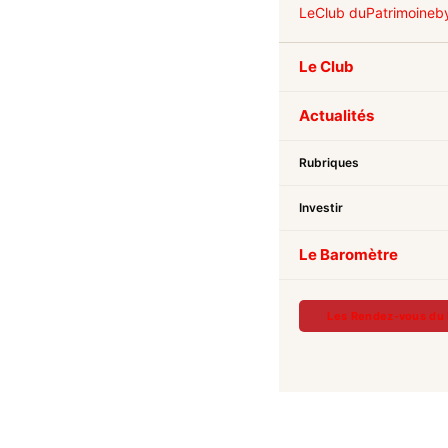
Le
Club du
Patrimoine
b
Le Club
Actualités
Rubriques
Investir
Le Baromètre
Les Rendez-vous du 