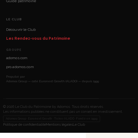
Guide patrimoine
LE CLUB
Découvrir le Club
Les Rendez-vous du Patrimoine
GROUPE
adomos.com
pro.adomos.com
Propulsé par
Adomos Group — coté Euronext Growth (ALADO) — depuis 1999
© 2026 Le Club du Patrimoine by Adomos. Tous droits réservés.
Les informations publiées ne constituent pas un conseil en investissement.
Adomos Group · Euronext Growth · Ticker ALADO · Fondé en 1999
Politique de confidentialité
Mentions légales
Le Club