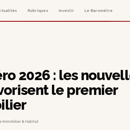
ctualités
Rubriques
Investir
Le Baromètre
éro 2026 : les nouvel
vorisent le premier
lier
e
Immobilier & Habitat