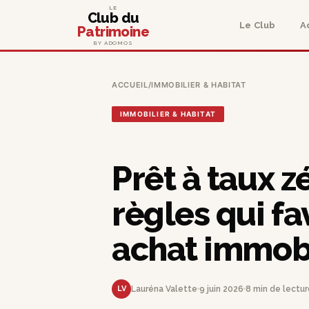
LE
Club du
Le Club
A
Patrimoine
BY ADOMOS
ACCUEIL
/
IMMOBILIER & HABITAT
IMMOBILIER & HABITAT
Prêt à taux z
règles qui fa
achat immobi
LV
Lauréna Valette
9 juin 2026
8 min de lectur