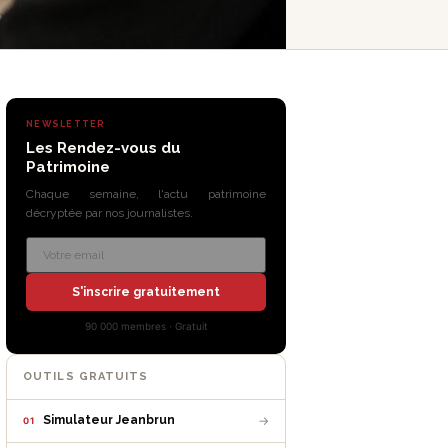
NEWSLETTER
Les Rendez-vous du
Patrimoine
Chaque semaine, l'actu patrimoine
décryptée par nos journalistes.
S'inscrire gratuitement
90 000 membres · Gratuit
OUTILS GRATUITS
→
Simulateur Jeanbrun
01