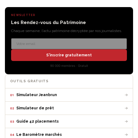
NEWSLETTER
Les Rendez-vous du Patrimoine
Chaque semaine, l'actu patrimoine décryptée par nos journalistes.
S'inscrire gratuitement
90 000 membres · Gratuit
OUTILS GRATUITS
→
Simulateur Jeanbrun
01
→
Simulateur de prêt
02
→
Guide 42 placements
03
→
Le Baromètre marchés
04