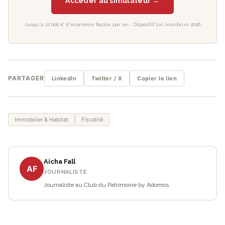
Accéder au simulateur →
Jusqu'à 12 000 € d'économie fiscale par an · Dispositif Loi Jeanbrun 2026
PARTAGER
LinkedIn
Twitter / X
Copier le lien
Immobilier & Habitat
Fiscalité
Aicha Fall
AF
JOURNALISTE
Journaliste au Club du Patrimoine by Adomos.