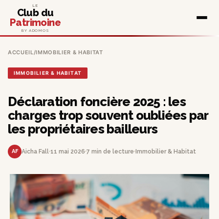
LE
Club du
Patrimoine
BY ADOMOS
ACCUEIL
/
IMMOBILIER & HABITAT
IMMOBILIER & HABITAT
Déclaration foncière 2025 : les
charges trop souvent oubliées par
les propriétaires bailleurs
AF
Aicha Fall
11 mai 2026
7 min de lecture
Immobilier & Habitat