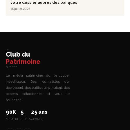
votre dossier auprès des banques
15 juillet 2026
Le
Club du
Patrimoine
by Adomos
Le média patrimoine du particulier
investisseur. Des journalistes qui
décryptent, des outils qui simulent, des
experts sélectionnés si vous le
souhaitez.
90K
5
25 ans
MEMBRES
OUTILS
ADOMOS