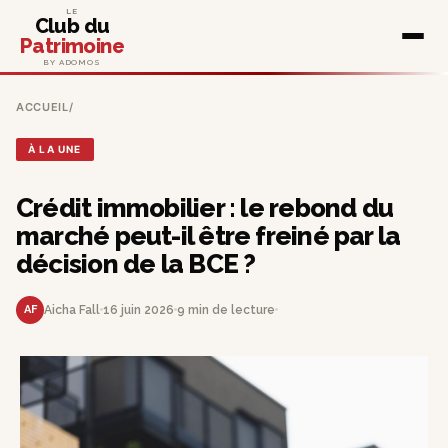
LE
Club du
Patrimoine
BY ADOMOS
ACCUEIL
/
À LA UNE
Crédit immobilier : le rebond du
marché peut-il être freiné par la
décision de la BCE ?
AF
Aicha Fall
16 juin 2026
9 min de lecture