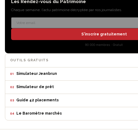
Les Rendez-vous du Patrimoine
Chaque semaine, l'actu patrimoine décryptée par nos journalistes.
S'inscrire gratuitement
90 000 membres · Gratuit
OUTILS GRATUITS
Simulateur Jeanbrun
01
Simulateur de prêt
02
Guide 42 placements
03
Le Baromètre marchés
04