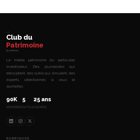
Le
Club du
Patrimoine
by Adomos
Le média patrimoine du particulier
investisseur. Des journalistes qui
décryptent, des outils qui simulent, des
experts sélectionnés si vous le
souhaitez.
90K
5
25 ans
MEMBRES
OUTILS
ADOMOS
RUBRIQUES