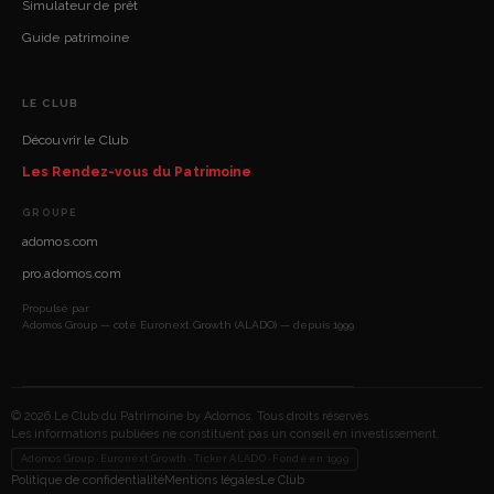
Simulateur de prêt
Guide patrimoine
LE CLUB
Découvrir le Club
Les Rendez-vous du Patrimoine
GROUPE
adomos.com
pro.adomos.com
Propulsé par
Adomos Group — coté Euronext Growth (ALADO) — depuis 1999
© 2026 Le Club du Patrimoine by Adomos. Tous droits réservés.
Les informations publiées ne constituent pas un conseil en investissement.
Adomos Group · Euronext Growth · Ticker ALADO · Fondé en 1999
Politique de confidentialité
Mentions légales
Le Club