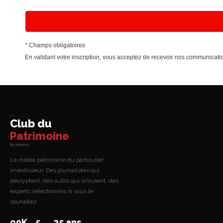
* Champs obligatoires
En validant votre inscription, vous acceptez de recevoir nos communica
Le
Club du
Patrimoine
by Adomos
Le média patrimoine du particulier
investisseur. Des journalistes qui
décryptent, des outils qui simulent, des
experts sélectionnés si vous le
souhaitez.
90K
5
25 ans