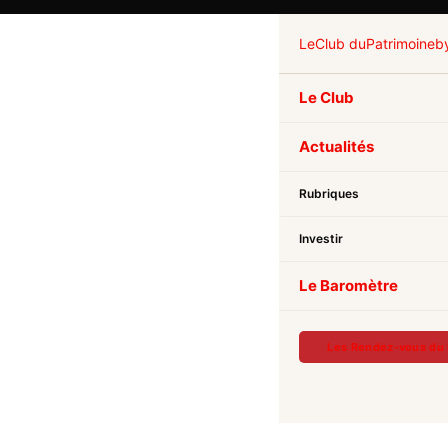
Le
Club du
Patrimoine
b
Le Club
Actualités
Rubriques
Investir
Le Baromètre
Les Rendez-vous du 