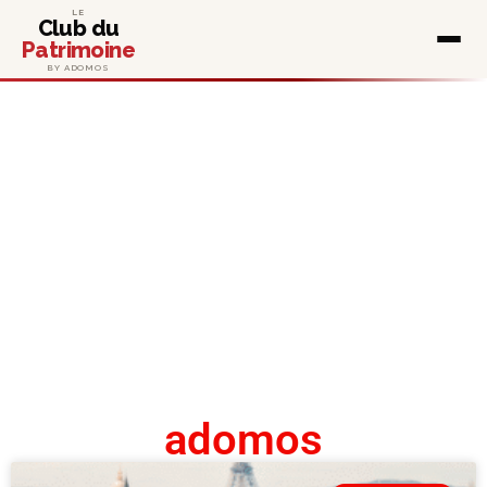
LE
Club du
Patrimoine
BY ADOMOS
adomos