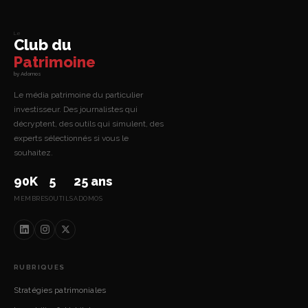
Le
Club du
Patrimoine
by Adomos
Le média patrimoine du particulier
investisseur. Des journalistes qui
décryptent, des outils qui simulent, des
experts sélectionnés si vous le
souhaitez.
90K
5
25 ans
MEMBRES
OUTILS
ADOMOS
RUBRIQUES
Stratégies patrimoniales