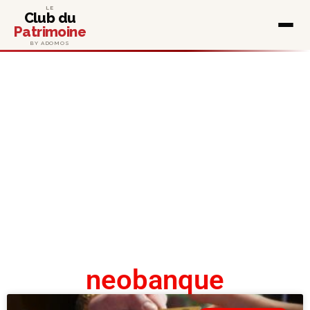
LE
Club du
Patrimoine
BY ADOMOS
neobanque