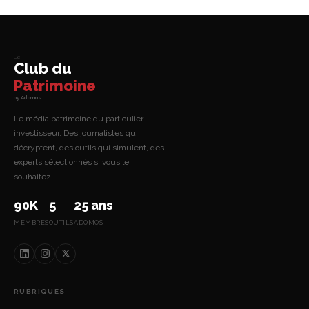
Le
Club du
Patrimoine
by Adomos
Le média patrimoine du particulier
investisseur. Des journalistes qui
décryptent, des outils qui simulent, des
experts sélectionnés si vous le
souhaitez.
90K
5
25 ans
MEMBRES
OUTILS
ADOMOS
RUBRIQUES