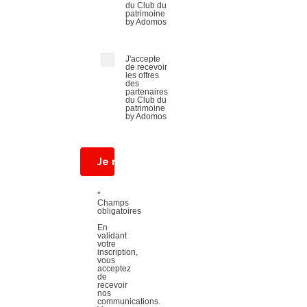
du Club du
patrimoine
by Adomos
J'accepte
de recevoir
les offres
des
partenaires
du Club du
patrimoine
by Adomos
Je rejoins le club
*
Champs
obligatoires
En
validant
votre
inscription,
vous
acceptez
de
recevoir
nos
communications.