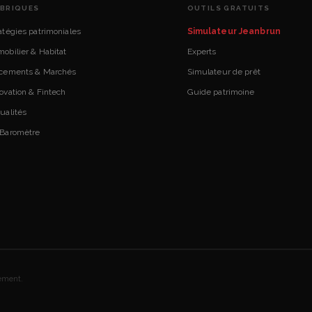
BRIQUES
OUTILS GRATUITS
atégies patrimoniales
Simulateur Jeanbrun
obilier & Habitat
Experts
acements & Marchés
Simulateur de prêt
ovation & Fintech
Guide patrimoine
ualités
 Baromètre
sement.