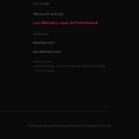
LE CLUB
Découvrir le Club
Les Rendez-vous du Patrimoine
GROUPE
adomos.com
pro.adomos.com
Propulsé par
Adomos Group — coté Euronext Growth (ALADO)
— depuis 1999
Politique de confidentialité
Mentions légales
Le Club