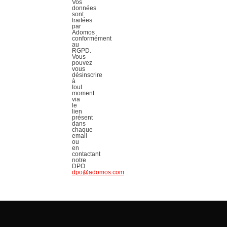
Vos
données
sont
traitées
par
Adomos
conformément
au
RGPD.
Vous
pouvez
vous
désinscrire
à
tout
moment
via
le
lien
présent
dans
chaque
email
ou
en
contactant
notre
DPO
dpo@adomos.com