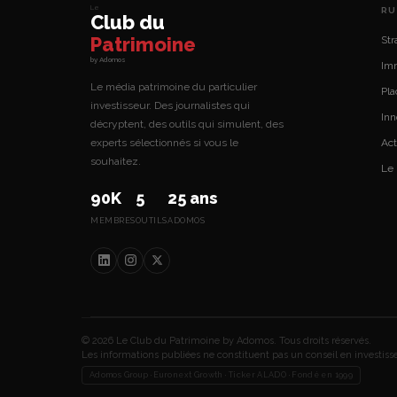
Le
RU
Club du
Patrimoine
Str
by Adomos
Imm
Le média patrimoine du particulier
Pl
investisseur. Des journalistes qui
Inn
décryptent, des outils qui simulent, des
experts sélectionnés si vous le
Act
souhaitez.
Le
90K
5
25 ans
MEMBRES
OUTILS
ADOMOS
© 2026 Le Club du Patrimoine by Adomos. Tous droits réservés.
Les informations publiées ne constituent pas un conseil en investis
Adomos Group · Euronext Growth · Ticker ALADO · Fondé en 1999