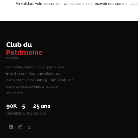
En validant votre inscription, vous acceptez de recevoir nos communica
Le
Club du
Patrimoine
by Adomos
Le média patrimoine du particulier
investisseur. Des journalistes qui
décryptent, des outils qui simulent, des
experts sélectionnés si vous le
souhaitez.
90K
5
25 ans
MEMBRES
OUTILS
ADOMOS