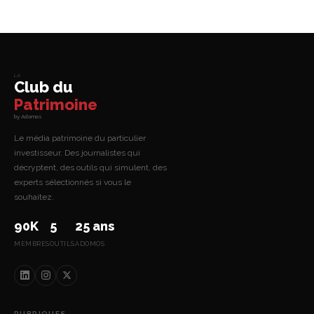
Le
Club du
Patrimoine
by Adomos
Le média patrimoine du particulier
investisseur. Des journalistes qui
décryptent, des outils qui simulent, des
experts sélectionnés si vous le
souhaitez.
90K
5
25 ans
MEMBRES
OUTILS
ADOMOS
RUBRIQUES