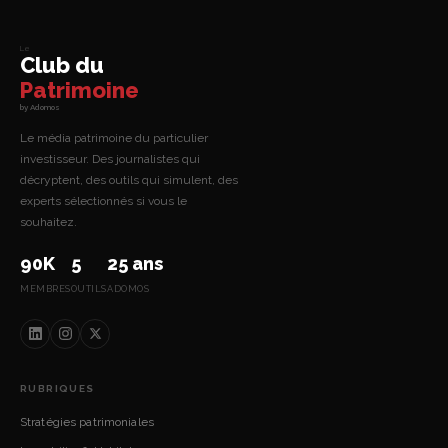
Le
Club du
Patrimoine
by Adomos
Le média patrimoine du particulier
investisseur. Des journalistes qui
décryptent, des outils qui simulent, des
experts sélectionnés si vous le
souhaitez.
90K
5
25 ans
MEMBRES
OUTILS
ADOMOS
RUBRIQUES
Stratégies patrimoniales