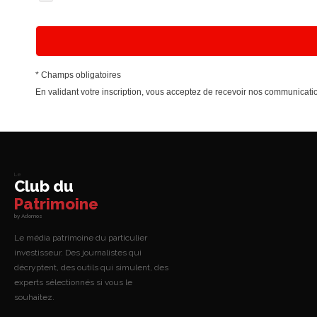
* Champs obligatoires
En validant votre inscription, vous acceptez de recevoir nos communica
Le
Club du
Patrimoine
by Adomos
Le média patrimoine du particulier
investisseur. Des journalistes qui
décryptent, des outils qui simulent, des
experts sélectionnés si vous le
souhaitez.