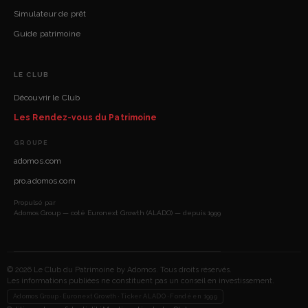
Simulateur de prêt
Guide patrimoine
LE CLUB
Découvrir le Club
Les Rendez-vous du Patrimoine
GROUPE
adomos.com
pro.adomos.com
Propulsé par
Adomos Group — coté Euronext Growth (ALADO) — depuis 1999
© 2026 Le Club du Patrimoine by Adomos. Tous droits réservés.
Les informations publiées ne constituent pas un conseil en investissement.
Adomos Group · Euronext Growth · Ticker ALADO · Fondé en 1999