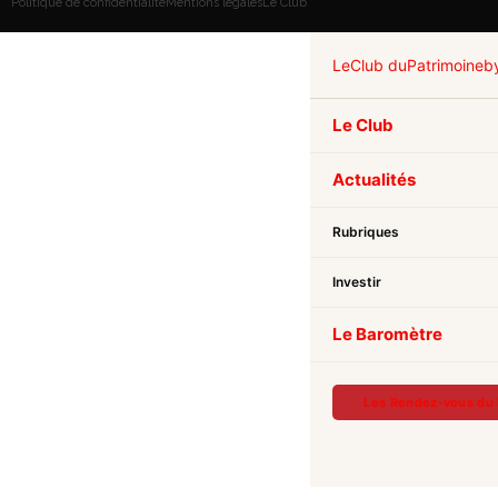
Politique de confidentialité
Mentions légales
Le Club
Le
Club du
Patrimoine
b
Le Club
Actualités
Rubriques
Investir
Le Baromètre
Les Rendez-vous du 