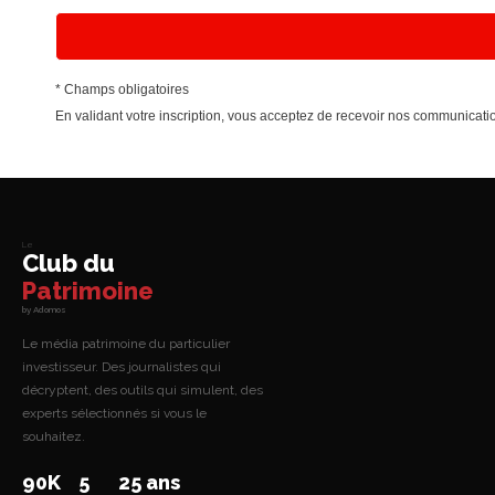
* Champs obligatoires
En validant votre inscription, vous acceptez de recevoir nos communica
Le
Club du
Patrimoine
by Adomos
Le média patrimoine du particulier
investisseur. Des journalistes qui
décryptent, des outils qui simulent, des
experts sélectionnés si vous le
souhaitez.
90K
5
25 ans