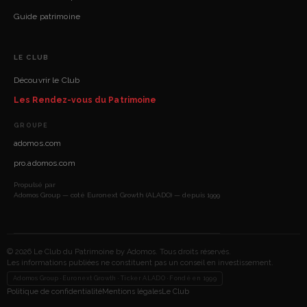
Guide patrimoine
LE CLUB
Découvrir le Club
Les Rendez-vous du Patrimoine
GROUPE
adomos.com
pro.adomos.com
Propulsé par
Adomos Group — coté Euronext Growth (ALADO) — depuis 1999
© 2026 Le Club du Patrimoine by Adomos. Tous droits réservés.
Les informations publiées ne constituent pas un conseil en investissement.
Adomos Group · Euronext Growth · Ticker ALADO · Fondé en 1999
Politique de confidentialité
Mentions légales
Le Club