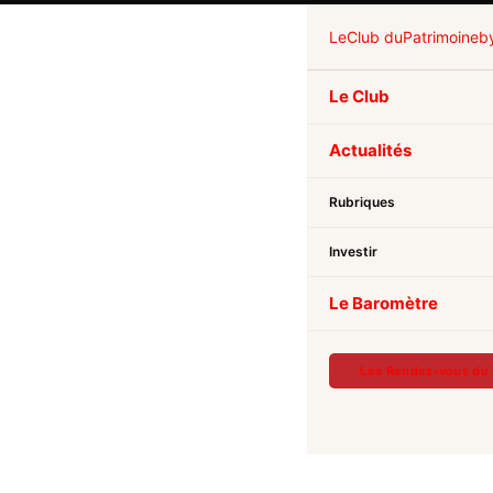
Le
Club du
Patrimoine
b
Le Club
Actualités
Rubriques
Investir
Le Baromètre
Les Rendez-vous du 