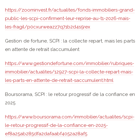
https://zoominvest.fr/actualites/fonds-immobiliers-grand-
public-les-scpi-confirment-leur-reprise-au-t1-2026-mais-
les-fragil/p0cxurweazz7q71b2d4s5rex
Gestion de fortune, SCPI : la collecte repart, mais les parts
en attente de retrait s’accumulent
https://www.gestiondefortune.com/immobilier/rubriques-
immobilier/actualites/12927-scpi-la-collecte-repart-mais-
les-parts-en-attente-de-retrait-saccumulent.html
Boursorama, SCPI : le retour progressif de la confiance en
2025
https://www.boursorama.com/immobilier/actualites/scpi-
le-retour-progressif-de-la-confiance-en-2025-
ef8a25ab285dfa2dafaabf4052a28af5