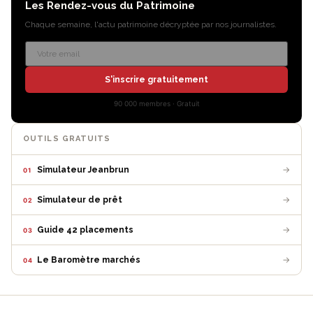
Les Rendez-vous du Patrimoine
Chaque semaine, l'actu patrimoine décryptée par nos journalistes.
S'inscrire gratuitement
90 000 membres · Gratuit
OUTILS GRATUITS
→
Simulateur Jeanbrun
01
→
Simulateur de prêt
02
→
Guide 42 placements
03
→
Le Baromètre marchés
04