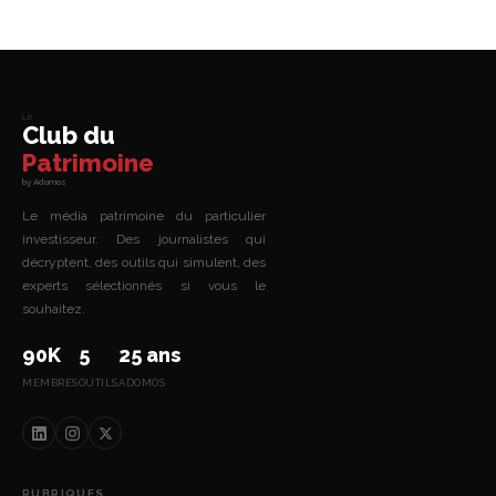
Le
Club du
Patrimoine
by Adomos
Le média patrimoine du particulier
investisseur. Des journalistes qui
décryptent, des outils qui simulent, des
experts sélectionnés si vous le
souhaitez.
90K
5
25 ans
MEMBRES
OUTILS
ADOMOS
RUBRIQUES