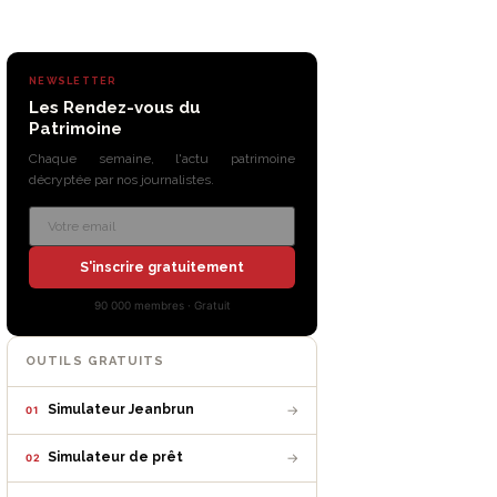
NEWSLETTER
Les Rendez-vous du
Patrimoine
Chaque semaine, l'actu patrimoine
décryptée par nos journalistes.
S'inscrire gratuitement
90 000 membres · Gratuit
OUTILS GRATUITS
→
Simulateur Jeanbrun
01
→
Simulateur de prêt
02