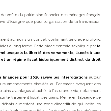
s de voûte du patrimoine financier des ménages français,
ive d’épargne que pour l’organisation de la transmission
aient au moins un contrat, confirmant l’ancrage profond
niales à long terme. Cette place centrale s’explique par
la
mi lesquels la liberté des versements, l’accès à une
 et un régime fiscal historiquement distinct du droit
e finances pour 2026 ravive les interrogations
autour
sieurs amendements discutés au Parlement évoquent des
ertains avantages attachés à l’assurance-vie, notamment
 sur le traitement fiscal des gains. Même en l’absence de
débats alimentent une zone d’incertitude qui incite les
on, les évolutions possibles afin de préserver la cohérence