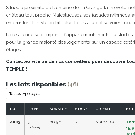
Située à proximité du Domaine de La Grange-la-Prévôté, not
château tout proche. Majestueuses, ses façades rythmées, au
empruntent le style architectural classique et se voient cour
La résidence se compose d'appartements neufs du studio au
pour la grande majorité des logements, sur un espace extéri
étages.
Contactez vite un de nos conseillers pour découvrir t
TEMPLE !
Les lots disponibles
(46)
LOT
TYPE
SURFACE
ÉTAGE
ORIENT.
EXT.
A003
3
66,5 m²
RDC
Nord/Ouest
Ter
Pièces
15,9
Jard