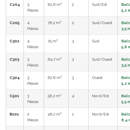
C204
3
62,8 m²
2
Sud/Est
Bal
Pièces
5,2 
C205
4
78,2 m²
2
Sud/Ouest
Bal
Pièces
3,5 
C302
4
75 m²
3
Sud
Bal
Pièces
5,6 
C303
3
64,7 m²
3
Sud/Ouest
Bal
Pièces
3,5 
C304
3
62,8 m²
3
Ouest
Bal
Pièces
5,2 
C501
3
58,2 m²
4
Nord/Est
Bal
Pièces
5,5 
B101
2
48,2 m²
1
Nord/Est
Bal
Pièces
8,4 