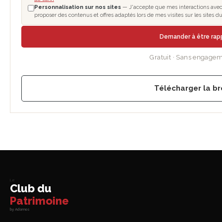
Personnalisation sur nos sites
— J'accepte que mes interactions avec l
proposer des contenus et offres adaptés lors de mes visites sur les sites
Demander à être rap
Gratuit · Sans engagem
Télécharger la b
Le
Club du
Patrimoine
by Adomos