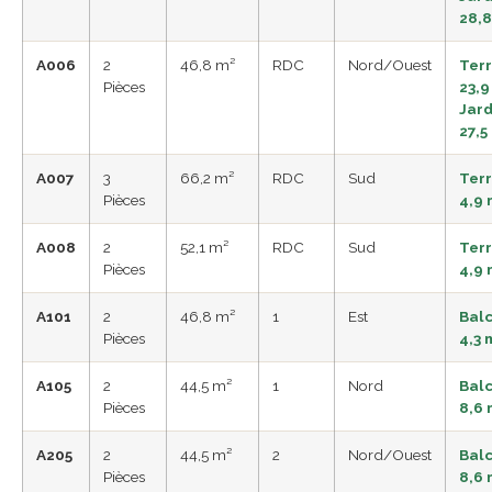
28,8
A006
2
46,8 m²
RDC
Nord/Ouest
Ter
Pièces
23,9
Jard
27,5
A007
3
66,2 m²
RDC
Sud
Ter
Pièces
4,9 
A008
2
52,1 m²
RDC
Sud
Ter
Pièces
4,9 
A101
2
46,8 m²
1
Est
Bal
Pièces
4,3 
A105
2
44,5 m²
1
Nord
Bal
Pièces
8,6 
A205
2
44,5 m²
2
Nord/Ouest
Bal
Pièces
8,6 