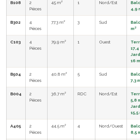
B108
2
45 m²
1
Nord/Est
Bal
Pièces
4,9 
B302
4
77,3 m²
3
Sud
Balc
Pièces
m²
C103
4
79,9 m²
1
Ouest
Ter
Pièces
17,4
Jard
16 
B504
2
40,8 m²
5
Sud
Bal
Pièces
7,3 
B004
2
36,7 m²
RDC
Nord/Est
Ter
Pièces
5,8 
Jard
15,5
A405
2
44,5 m²
4
Nord/Ouest
Bal
Pièces
8,5 