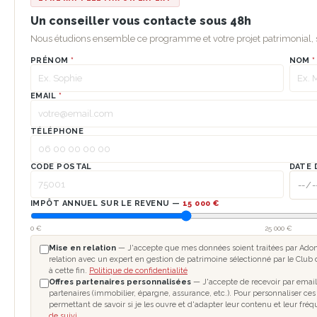
Un conseiller vous contacte sous 48h
Nous étudions ensemble ce programme et votre projet patrimonial
PRÉNOM
*
NOM
*
EMAIL
*
TÉLÉPHONE
CODE POSTAL
DATE 
IMPÔT ANNUEL SUR LE REVENU —
15 000 €
0 €
25 000 €
Mise en relation
— J'accepte que mes données soient traitées par Adomo
relation avec un expert en gestion de patrimoine sélectionné par le Club 
à cette fin.
Politique de confidentialité
Offres partenaires personnalisées
— J'accepte de recevoir par email
partenaires (immobilier, épargne, assurance, etc.). Pour personnaliser ces
permettant de savoir si je les ouvre et d'adapter leur contenu et leur fré
de suivi