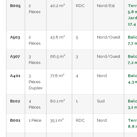
B005
2
40,2 m²
RDC
Nord/Est
Ter
Pièces
5,8 
Jard
17,4
A503
2
43,8 m²
5
Nord/Ouest
Bal
Pièces
7,7 
A307
3
66,5 m²
3
Nord/Ouest
Bal
Pièces
7,2 
A401
3
77,8 m²
4
Nord
Bal
Pièces
4,3 
Duplex
B102
4
80,1 m²
1
Sud
Bal
Pièces
3,1 
B001
1 Pièce
35,1 m²
RDC
Nord
Ter
8,8 