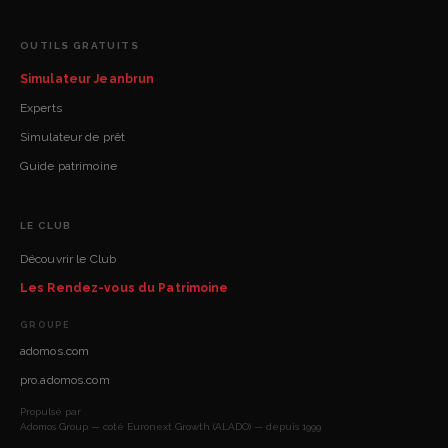
OUTILS GRATUITS
Simulateur Jeanbrun
Experts
Simulateur de prêt
Guide patrimoine
LE CLUB
Découvrir le Club
Les Rendez-vous du Patrimoine
GROUPE
adomos.com
pro.adomos.com
Propulsé par
Adomos Group — coté Euronext Growth (ALADO) — depuis 1999