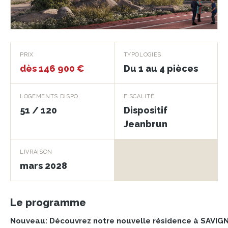
La Résidence du
PRIX
TYPOLOGIES
Chateau
dès 146 900 €
Du 1 au 4 pièces
SAVIGNY LE TEMPLE · 77176
LOGEMENTS DISPO.
FISCALITÉ
51 / 120
Dispositif
Jeanbrun
LIVRAISON
mars 2028
Le programme
Nouveau: Découvrez notre nouvelle résidence à SAVIG