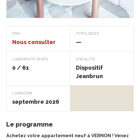
Le Jardin des Officiers
PRIX
TYPOLOGIES
Nous consulter
—
VERNON · 27200
LOGEMENTS DISPO.
FISCALITÉ
0 / 61
Dispositif
Jeanbrun
LIVRAISON
septembre 2026
Le programme
Achetez votre appartement neuf à VERNON ! Venez