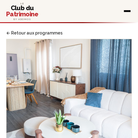
LE
Club du
Patrimoine
BY ADOMOS
← Retour aux programmes