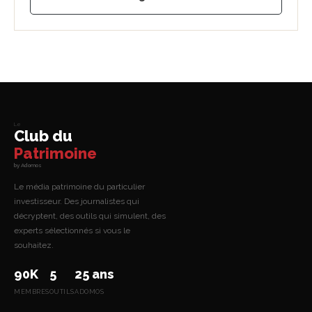
Le
Club du
Patrimoine
by Adomos
Le média patrimoine du particulier
investisseur. Des journalistes qui
décryptent, des outils qui simulent, des
experts sélectionnés si vous le
souhaitez.
90K
5
25 ans
MEMBRES
OUTILS
ADOMOS