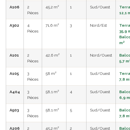
A106
2
45,2 m²
1
Sud/Ouest
Terr
Pièces
12,1 
A302
4
71,6 m²
3
Nord/Est
Terr
Pièces
35,9 
Balco
m²
A101
2
42,6 m²
1
Nord/Ouest
Balc
Pièces
5,7 m
A105
3
58 m²
1
Sud/Ouest
Terr
Pièces
7,8 m
A404
3
58,1 m²
4
Sud/Ouest
Balc
Pièces
6,9 m
A503
3
58,1 m²
5
Sud/Ouest
Balc
Pièces
7,8 m
A206
2
45,2 m²
2
Sud/Ouest
Balc