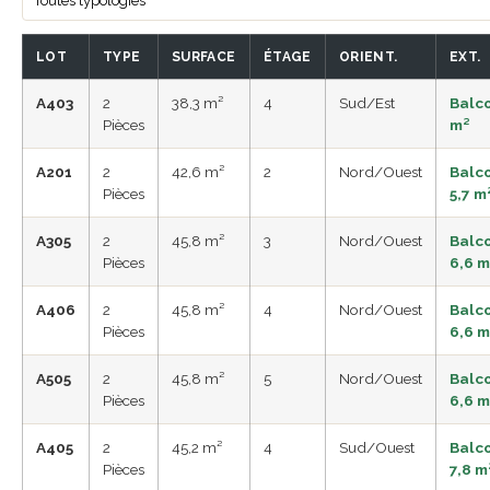
LOT
TYPE
SURFACE
ÉTAGE
ORIENT.
EXT.
A403
2
38,3 m²
4
Sud/Est
Balco
Pièces
m²
A201
2
42,6 m²
2
Nord/Ouest
Balc
Pièces
5,7 m
A305
2
45,8 m²
3
Nord/Ouest
Balc
Pièces
6,6 m
A406
2
45,8 m²
4
Nord/Ouest
Balc
Pièces
6,6 m
A505
2
45,8 m²
5
Nord/Ouest
Balc
Pièces
6,6 m
A405
2
45,2 m²
4
Sud/Ouest
Balc
Pièces
7,8 m