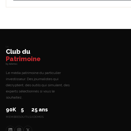
Le
Club du
Patrimoine
by Adomos
Le média patrimoine du particulier
investisseur. Des journalistes qui
décryptent, des outils qui simulent, des
experts sélectionnés si vous le
souhaitez.
90K
5
25 ans
MEMBRES
OUTILS
ADOMOS