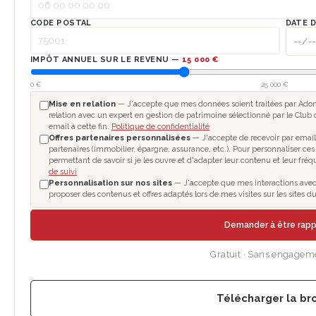
CODE POSTAL
DATE 
IMPÔT ANNUEL SUR LE REVENU —
15 000 €
0 €
25 000 €
Mise en relation
— J'accepte que mes données soient traitées par Adomo
relation avec un expert en gestion de patrimoine sélectionné par le Club 
email à cette fin.
Politique de confidentialité
Offres partenaires personnalisées
— J'accepte de recevoir par email
partenaires (immobilier, épargne, assurance, etc.). Pour personnaliser ces
permettant de savoir si je les ouvre et d'adapter leur contenu et leur fré
de suivi
Personnalisation sur nos sites
— J'accepte que mes interactions avec l
proposer des contenus et offres adaptés lors de mes visites sur les sites
Demander à être rap
Gratuit · Sans engagem
Télécharger la br