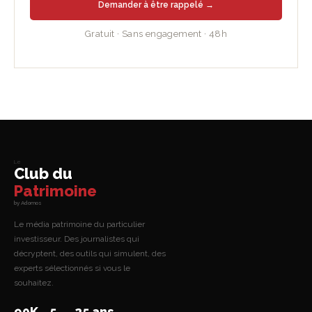
Demander à être rappelé →
Gratuit · Sans engagement · 48h
Le
Club du
Patrimoine
by Adomos
Le média patrimoine du particulier
investisseur. Des journalistes qui
décryptent, des outils qui simulent, des
experts sélectionnés si vous le
souhaitez.
90K
5
25 ans