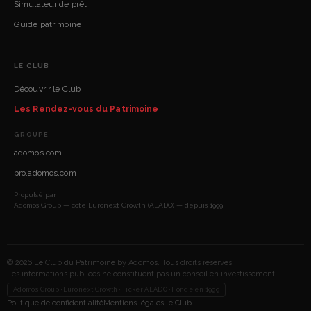
Simulateur de prêt
Guide patrimoine
LE CLUB
Découvrir le Club
Les Rendez-vous du Patrimoine
GROUPE
adomos.com
pro.adomos.com
Propulsé par
Adomos Group — coté Euronext Growth (ALADO) — depuis 1999
© 2026 Le Club du Patrimoine by Adomos. Tous droits réservés.
Les informations publiées ne constituent pas un conseil en investissement.
Adomos Group · Euronext Growth · Ticker ALADO · Fondé en 1999
Politique de confidentialité
Mentions légales
Le Club