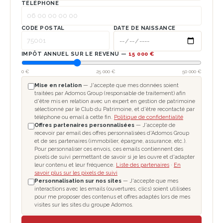
TÉLÉPHONE
CODE POSTAL
DATE DE NAISSANCE
IMPÔT ANNUEL SUR LE REVENU —
15 000 €
0 €
25 000 €
50 000 €
Mise en relation
— J'accepte que mes données soient
traitées par Adomos Group (responsable de traitement) afin
d'être mis en relation avec un expert en gestion de patrimoine
sélectionné par le Club du Patrimoine, et d'être recontacté par
téléphone ou email à cette fin.
Politique de confidentialité
Offres partenaires personnalisées
— J'accepte de
recevoir par email des offres personnalisées d'Adomos Group
et de ses partenaires (immobilier, épargne, assurance, etc.).
Pour personnaliser ces envois, ces emails contiennent des
pixels de suivi permettant de savoir si je les ouvre et d'adapter
leur contenu et leur fréquence.
Liste des partenaires
·
En
savoir plus sur les pixels de suivi
Personnalisation sur nos sites
— J'accepte que mes
interactions avec les emails (ouvertures, clics) soient utilisées
pour me proposer des contenus et offres adaptés lors de mes
visites sur les sites du groupe Adomos.