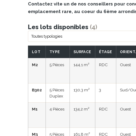
Contactez vite un de nos conseillers pour conc
emplacement rare, au coeur du 6ème arrondi
Les lots disponibles
(4)
LOT
TYPE
SURFACE
ÉTAGE
ORIENT
M2
5 Pièces
144,1 m²
RDC
Ouest
B302
5 Pièces
130,3 m²
3
Sud/Ou
Duplex
M1
4 Pièces
134,2 m²
RDC
Ouest
M3
5 Pièces
161,8 m²
RDC
Ouest