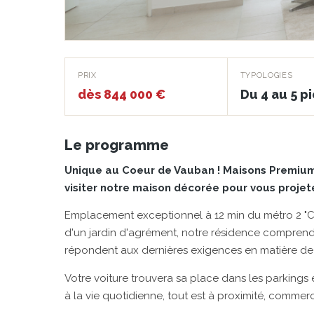
Héritage
PRIX
TYPOLOGIES
dès 844 000 €
Du 4 au 5 p
MARSEILLE 6E ARRONDISSEMENT · 13006
Le programme
Unique au Coeur de Vauban ! Maisons Premium t
visiter notre maison décorée pour vous projete
Emplacement exceptionnel à 12 min du métro 2 "Ca
d'un jardin d'agrément, notre résidence comprend 
répondent aux dernières exigences en matière de
Votre voiture trouvera sa place dans les parkings
à la vie quotidienne, tout est à proximité, commerc