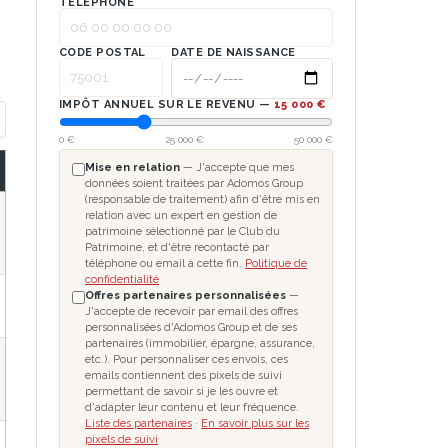
TÉLÉPHONE
CODE POSTAL
DATE DE NAISSANCE
IMPÔT ANNUEL SUR LE REVENU —
15 000 €
0 €
25 000 €
50 000 €
Mise en relation
— J'accepte que mes
données soient traitées par Adomos Group
(responsable de traitement) afin d'être mis en
relation avec un expert en gestion de
patrimoine sélectionné par le Club du
Patrimoine, et d'être recontacté par
téléphone ou email à cette fin.
Politique de
confidentialité
Offres partenaires personnalisées
—
J'accepte de recevoir par email des offres
personnalisées d'Adomos Group et de ses
partenaires (immobilier, épargne, assurance,
etc.). Pour personnaliser ces envois, ces
emails contiennent des pixels de suivi
permettant de savoir si je les ouvre et
d'adapter leur contenu et leur fréquence.
Liste des partenaires
·
En savoir plus sur les
pixels de suivi