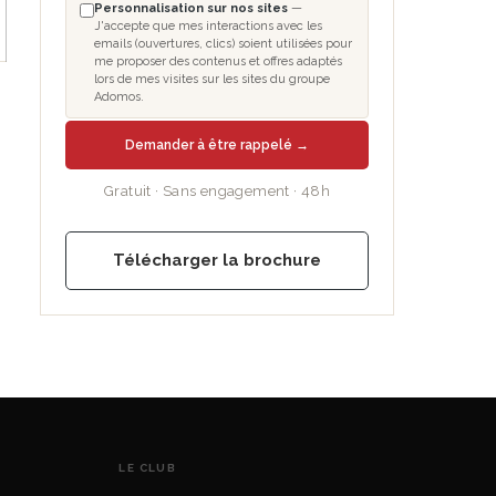
Personnalisation sur nos sites
—
J'accepte que mes interactions avec les
emails (ouvertures, clics) soient utilisées pour
me proposer des contenus et offres adaptés
lors de mes visites sur les sites du groupe
Adomos.
Demander à être rappelé →
Gratuit · Sans engagement · 48h
Télécharger la brochure
LE CLUB