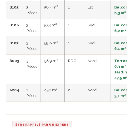
B105
3
58,4 m²
1
Est
Balco
Pièces
6,3 m²
B106
3
57,3 m²
1
Sud
Balco
Pièces
6,2 m²
B107
3
59,8 m²
1
Sud
Balco
Pièces
6,1 m²
B003
3
58,9 m²
RDC
Nord
Terra
Pièces
6,3 m² 
Jardin
47,5 m
A204
2
45,2 m²
2
Nord
Balco
Pièces
3,7 m²
ÊTRE RAPPELÉ PAR UN EXPERT