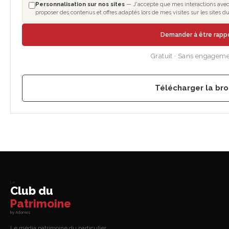
Personnalisation sur nos sites
— J'accepte que mes interactions avec l
proposer des contenus et offres adaptés lors de mes visites sur les sites
Demander à être rapp
Gratuit · Sans engageme
Télécharger la br
Le
Club du
Patrimoine
by Adomos
Le média patrimoine du particulier