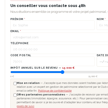
Un conseiller vous contacte sous 48h
Nous étudions ensemble ce programme et votre projet patrimonial
PRÉNOM
*
NOM
*
EMAIL
*
TÉLÉPHONE
CODE POSTAL
DATE D
IMPÔT ANNUEL SUR LE REVENU —
15 000 €
0 €
25 000 €
Mise en relation
— J'accepte que mes données soient traitées par Adomo
relation avec un expert en gestion de patrimoine sélectionné par le Club 
email à cette fin.
Politique de confidentialité
Offres partenaires personnalisées
— J'accepte de recevoir par email
partenaires (immobilier, épargne, assurance, etc.). Pour personnaliser ces
permettant de savoir si je les ouvre et d'adapter leur contenu et leur fré
pixels de suivi