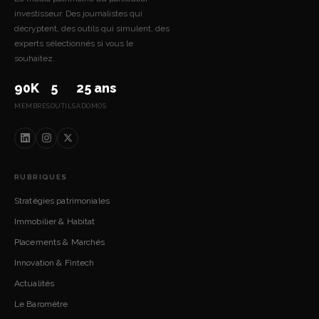
investisseur. Des journalistes qui
décryptent, des outils qui simulent, des
experts sélectionnés si vous le
souhaitez.
90K
5
25 ans
MEMBRES
OUTILS
ADOMOS
RUBRIQUES
Stratégies patrimoniales
Immobilier & Habitat
Placements & Marchés
Innovation & Fintech
Actualités
Le Baromètre