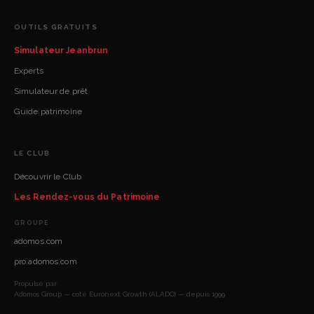
OUTILS GRATUITS
Simulateur Jeanbrun
Experts
Simulateur de prêt
Guide patrimoine
LE CLUB
Découvrir le Club
Les Rendez-vous du Patrimoine
GROUPE
adomos.com
pro.adomos.com
Propulsé par
Adomos Group — coté Euronext Growth (ALADO) — depuis 1999