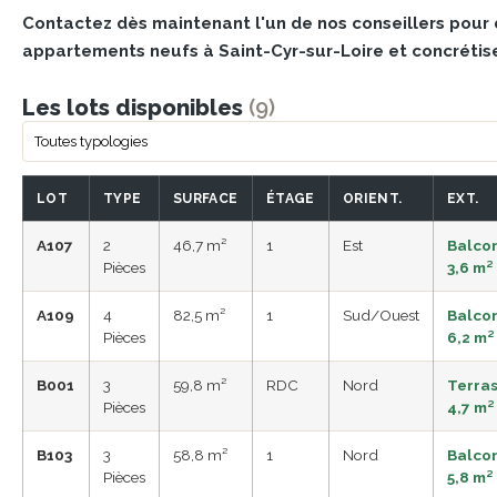
Contactez dès maintenant l'un de nos conseillers pour 
appartements neufs à Saint-Cyr-sur-Loire et concrétise
Les lots disponibles
(9)
LOT
TYPE
SURFACE
ÉTAGE
ORIENT.
EXT.
A107
2
46,7 m²
1
Est
Balco
Pièces
3,6 m²
A109
4
82,5 m²
1
Sud/Ouest
Balco
Pièces
6,2 m²
B001
3
59,8 m²
RDC
Nord
Terra
Pièces
4,7 m²
B103
3
58,8 m²
1
Nord
Balco
Pièces
5,8 m²