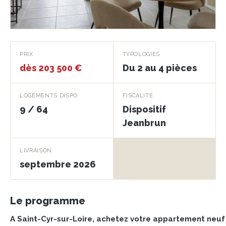
La Saint-Cyrienne
PRIX
TYPOLOGIES
dès 203 500 €
Du 2 au 4 pièces
SAINT CYR SUR LOIRE · 37540
LOGEMENTS DISPO.
FISCALITÉ
9 / 64
Dispositif
Jeanbrun
LIVRAISON
septembre 2026
Le programme
A Saint-Cyr-sur-Loire, achetez votre appartement neu