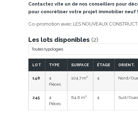
Contactez vite un de nos conseillers pour dé
pour concrétiser votre projet immobilier neuf 
Co-promotion avec LES NOUVEAUX CONSTRUC
Les lots disponibles
(2)
LOT
TYPE
SURFACE
ÉTAGE
ORIENT.
148
4
104,7 m²
4
Nord/Oue
Pièces
245
4
84,6 m²
4
Sud/Oues
Pièces