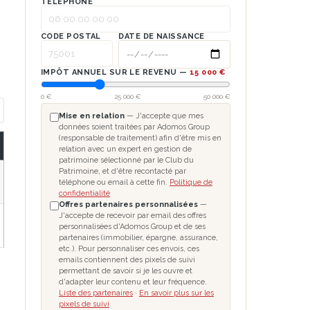
TÉLÉPHONE
CODE POSTAL
DATE DE NAISSANCE
IMPÔT ANNUEL SUR LE REVENU —
15 000 €
0 €
25 000 €
50 000 €
Mise en relation
— J'accepte que mes
données soient traitées par Adomos Group
(responsable de traitement) afin d'être mis en
relation avec un expert en gestion de
patrimoine sélectionné par le Club du
Patrimoine, et d'être recontacté par
téléphone ou email à cette fin.
Politique de
confidentialité
Offres partenaires personnalisées
—
J'accepte de recevoir par email des offres
personnalisées d'Adomos Group et de ses
partenaires (immobilier, épargne, assurance,
etc.). Pour personnaliser ces envois, ces
emails contiennent des pixels de suivi
permettant de savoir si je les ouvre et
d'adapter leur contenu et leur fréquence.
Liste des partenaires
·
En savoir plus sur les
pixels de suivi