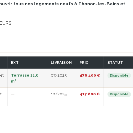
couvrir tous nos logements neufs à Thonon-les-Bains et
!
TEURS
EXT.
LIVRAISON
PRIX
STATUT
st
Terrasse 21,6
07/2025
476 400 €
Disponible
m²
t
—
10/2025
417 800 €
Disponible