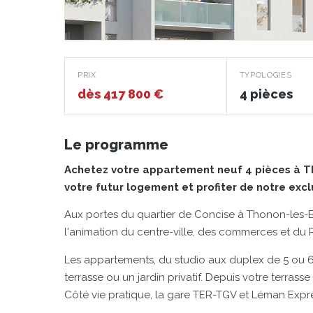
Jardins sur le Lac
PRIX
TYPOLOGIES
dès 417 800 €
4 pièces
THONON-LES-BAINS · 74200
Le programme
Achetez votre appartement neuf 4 pièces à Th
votre futur logement et profiter de notre exc
Aux portes du quartier de Concise à Thonon-les-
l'animation du centre-ville, des commerces et du
Les appartements, du studio aux duplex de 5 ou 6
terrasse ou un jardin privatif. Depuis votre terrass
Côté vie pratique, la gare TER-TGV et Léman Express