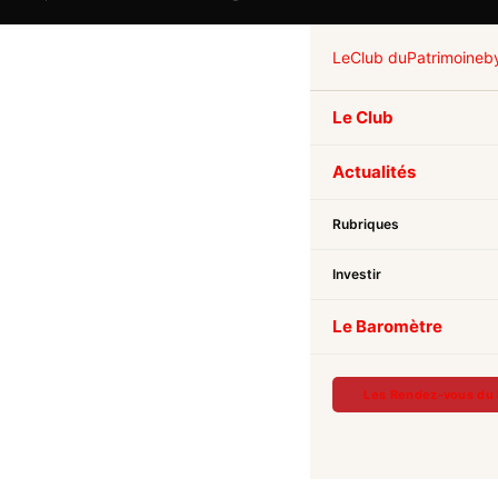
Le
Club du
Patrimoine
b
Le Club
Actualités
Rubriques
Investir
Le Baromètre
Les Rendez-vous du 