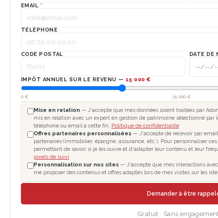
EMAIL
*
TÉLÉPHONE
CODE POSTAL
DATE DE 
IMPÔT ANNUEL SUR LE REVENU —
15 000 €
0 €
25 000 €
Mise en relation
— J'accepte que mes données soient traitées par Adomo
mis en relation avec un expert en gestion de patrimoine sélectionné par l
téléphone ou email à cette fin.
Politique de confidentialité
Offres partenaires personnalisées
— J'accepte de recevoir par email
partenaires (immobilier, épargne, assurance, etc.). Pour personnaliser ces
permettant de savoir si je les ouvre et d'adapter leur contenu et leur fré
pixels de suivi
Personnalisation sur nos sites
— J'accepte que mes interactions avec le
me proposer des contenus et offres adaptés lors de mes visites sur les si
Demander à être rappe
Gratuit · Sans engagement