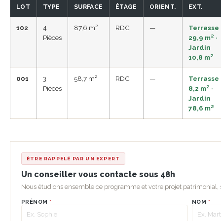
LOT
TYPE
SURFACE
ÉTAGE
ORIENT.
EXT.
102
4
87,6 m²
RDC
—
Terrasse
Pièces
29,9 m² ·
Jardin
10,8 m²
001
3
58,7 m²
RDC
—
Terrasse
Pièces
8,2 m² ·
Jardin
78,6 m²
ÊTRE RAPPELÉ PAR UN EXPERT
Un conseiller vous contacte sous 48h
Nous étudions ensemble ce programme et votre projet patrimonial
PRÉNOM
*
NOM
*