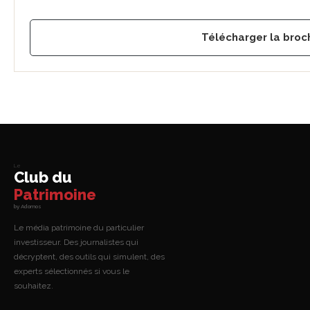
Télécharger la broc
Le
Club du
Patrimoine
by Adomos
Le média patrimoine du particulier
investisseur. Des journalistes qui
décryptent, des outils qui simulent, des
experts sélectionnés si vous le
souhaitez.