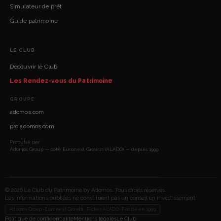
Simulateur de prêt
Guide patrimoine
LE CLUB
Découvrir le Club
Les Rendez-vous du Patrimoine
GROUPE
adomos.com
pro.adomos.com
Propulsé par
Adomos Group — coté Euronext Growth (ALADO) — depuis 1999
© 2026 Le Club du Patrimoine by Adomos. Tous droits réservés.
Les informations publiées ne constituent pas un conseil en investissement.
Adomos Group · Euronext Growth · Ticker ALADO · Fondé en 1999
Politique de confidentialité
Mentions légales
Le Club