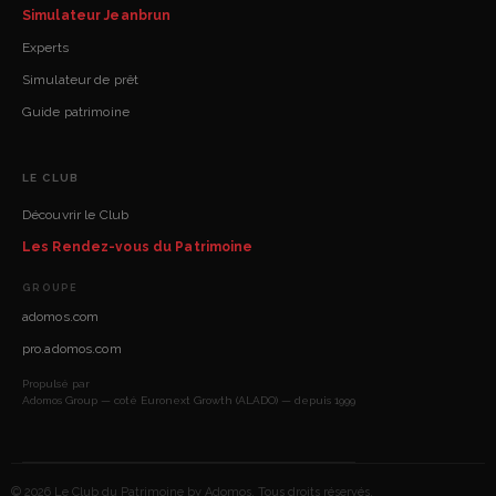
Simulateur Jeanbrun
Experts
Simulateur de prêt
Guide patrimoine
LE CLUB
Découvrir le Club
Les Rendez-vous du Patrimoine
GROUPE
adomos.com
pro.adomos.com
Propulsé par
Adomos Group — coté Euronext Growth (ALADO) — depuis 1999
© 2026 Le Club du Patrimoine by Adomos. Tous droits réservés.