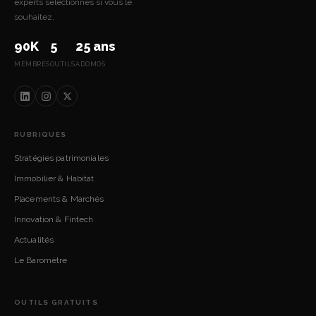
experts sélectionnés si vous le
souhaitez.
90K
5
25 ans
MEMBRES
OUTILS
ADOMOS
RUBRIQUES
Stratégies patrimoniales
Immobilier & Habitat
Placements & Marchés
Innovation & Fintech
Actualités
Le Baromètre
OUTILS GRATUITS