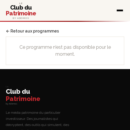
LE
Club du
Patrimoine
BY ADOMOS
← Retour aux programmes
Ce programme n’est pas disponible pour le
moment.
Le
Club du
Patrimoine
by Adomos
Le média patrimoine du particulier
investisseur. Des journalistes qui
décryptent, des outils qui simulent, des