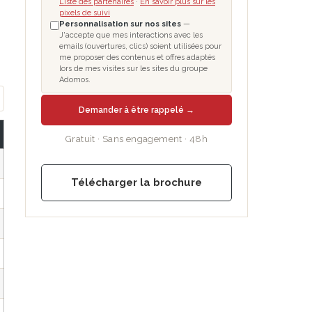
Liste des partenaires
·
En savoir plus sur les
pixels de suivi
Personnalisation sur nos sites
—
J'accepte que mes interactions avec les
emails (ouvertures, clics) soient utilisées pour
me proposer des contenus et offres adaptés
lors de mes visites sur les sites du groupe
Adomos.
Demander à être rappelé →
Gratuit · Sans engagement · 48h
Télécharger la brochure