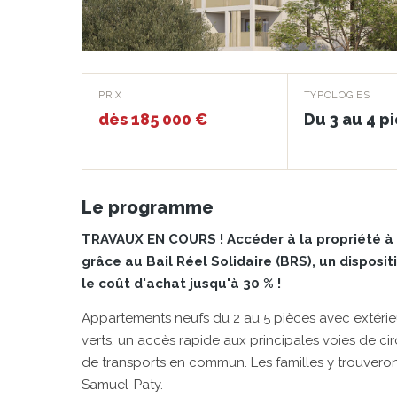
Ostarel BRS
PRIX
TYPOLOGIES
dès 185 000 €
Du 3 au 4 p
MONTPELLIER · 34000
Le programme
TRAVAUX EN COURS ! Accéder à la propriété à
grâce au Bail Réel Solidaire (BRS), un disposi
le coût d'achat jusqu'à 30 % !
Appartements neufs du 2 au 5 pièces avec extérieu
verts, un accès rapide aux principales voies de ci
de transports en commun. Les familles y trouver
Samuel-Paty.