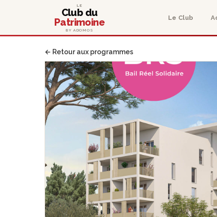
LE
Club du
Le Club
A
Patrimoine
BY ADOMOS
← Retour aux programmes