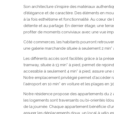
Son architecture s'inspire des matériaux authenti
d'élégance et de caractère. Des éléments en mouch
à la fois esthétisme et fonctionnalité. Au cœur de 
détente et au partage. En dernier étage, une ter
profiter de moments conviviaux avec une vue impre
Côté commerces, les habitants pourront retrouver 
une galerie marchande située à seulement 2 min* 
Les différents accès sont facilités grâce à la pr
tramway, située à 13 min* à pied, permet de rejoind
accessible à seulement 4 min* à pied, assure une c
Notre emplacement privilégié permet d'accéder ra
l'aéroport en 10 min* en voiture et les plages en 30 
Notre résidence propose des appartements du 2 au
les logements sont traversants ou bi-orientés (dou
de la journée. Chaque appartement bénéficie d'un 
assurer les déplacements doux, un local à vélo es