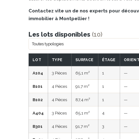
Contactez vite un de nos experts pour découvr
immobilier à Montpellier !
Les lots disponibles
(10)
LOT
TYPE
SURFACE
ÉTAGE
ORIENT
A104
3 Pièces
65,1 m²
1
—
B101
4 Pièces
91,7 m²
1
—
B102
4 Pièces
87,4 m²
1
—
A404
3 Pièces
65,1 m²
4
—
B301
4 Pièces
91,7 m²
3
—