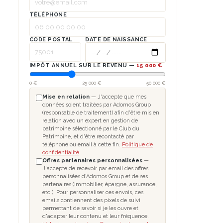
TÉLÉPHONE
CODE POSTAL
DATE DE NAISSANCE
IMPÔT ANNUEL SUR LE REVENU —
15 000 €
0 €
25 000 €
50 000 €
Mise en relation
— J'accepte que mes
données soient traitées par Adomos Group
(responsable de traitement) afin d'être mis en
relation avec un expert en gestion de
patrimoine sélectionné par le Club du
Patrimoine, et d'être recontacté par
téléphone ou email à cette fin.
Politique de
confidentialité
Offres partenaires personnalisées
—
J'accepte de recevoir par email des offres
personnalisées d'Adomos Group et de ses
partenaires (immobilier, épargne, assurance,
etc.). Pour personnaliser ces envois, ces
emails contiennent des pixels de suivi
permettant de savoir si je les ouvre et
d'adapter leur contenu et leur fréquence.