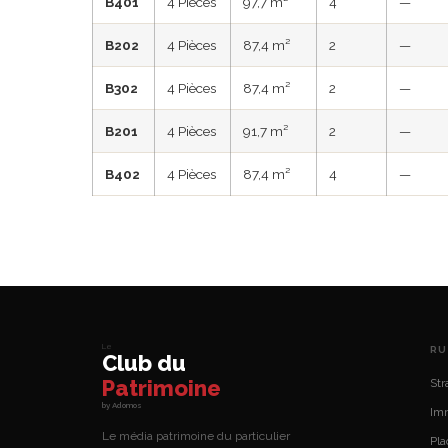
B401
4 Pièces
97,7 m²
4
—
B202
4 Pièces
87,4 m²
2
—
B302
4 Pièces
87,4 m²
2
—
B201
4 Pièces
91,7 m²
2
—
B402
4 Pièces
87,4 m²
4
—
Le
RU
Club du
Patrimoine
Str
by Adomos
Imm
Le média patrimoine du particulier
Pl