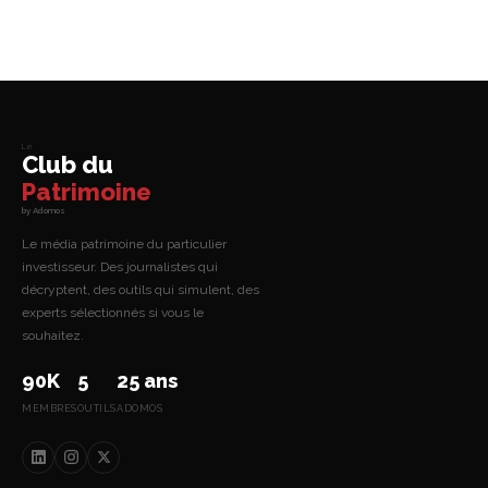
Le
Club du
Patrimoine
by Adomos
Le média patrimoine du particulier
investisseur. Des journalistes qui
décryptent, des outils qui simulent, des
experts sélectionnés si vous le
souhaitez.
90K
5
25 ans
MEMBRES
OUTILS
ADOMOS