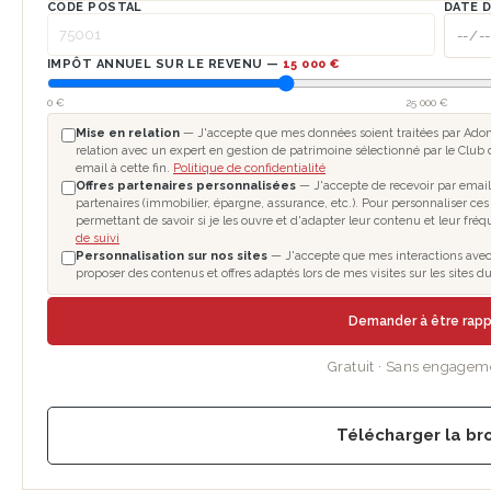
CODE POSTAL
DATE 
IMPÔT ANNUEL SUR LE REVENU —
15 000 €
0 €
25 000 €
Mise en relation
— J'accepte que mes données soient traitées par Adomo
relation avec un expert en gestion de patrimoine sélectionné par le Club 
email à cette fin.
Politique de confidentialité
Offres partenaires personnalisées
— J'accepte de recevoir par email
partenaires (immobilier, épargne, assurance, etc.). Pour personnaliser ces
permettant de savoir si je les ouvre et d'adapter leur contenu et leur fré
de suivi
Personnalisation sur nos sites
— J'accepte que mes interactions avec l
proposer des contenus et offres adaptés lors de mes visites sur les sites
Demander à être rap
Gratuit · Sans engagem
Télécharger la br