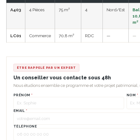
A403
4 Pièces
75 m²
4
Nord/Est
Ba
10,
m²
LC01
Commerce
70,8 m²
RDC
—
—
ÊTRE RAPPELÉ PAR UN EXPERT
Un conseiller vous contacte sous 48h
Nous étudions ensemble ce programme et votre projet patrimonial
PRÉNOM
*
NOM
*
EMAIL
*
TÉLÉPHONE