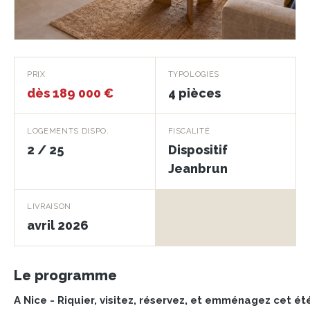
Nice'Art
PRIX
TYPOLOGIES
dès 189 000 €
4 pièces
NICE · 06300
LOGEMENTS DISPO.
FISCALITÉ
2 / 25
Dispositif
Jeanbrun
LIVRAISON
avril 2026
Le programme
A Nice - Riquier, visitez, réservez, et emménagez cet ét