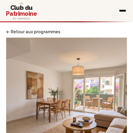
LE
Club du
Patrimoine
BY ADOMOS
← Retour aux programmes