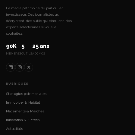
Le média patrimoine du particulier
investisseur. Des journalistes qui
décryptent, des outils qui simulent, des
experts sélectionnés si vous le
souhaitez.
90K
5
25 ans
MEMBRES
OUTILS
ADOMOS
RUBRIQUES
Stratégies patrimoniales
Immobilier & Habitat
Placements & Marchés
Innovation & Fintech
Actualités