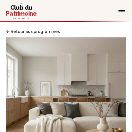
LE
Club du
Patrimoine
BY ADOMOS
← Retour aux programmes