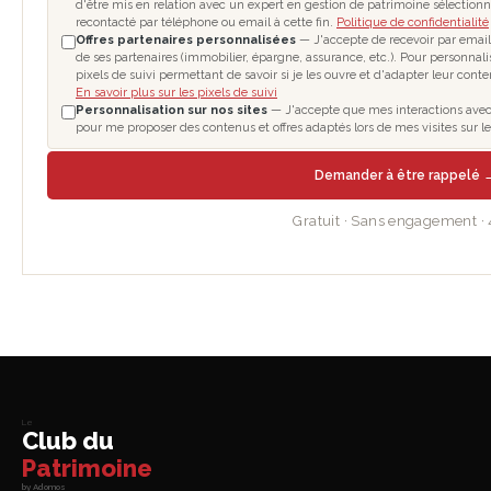
d'être mis en relation avec un expert en gestion de patrimoine sélectionn
recontacté par téléphone ou email à cette fin.
Politique de confidentialité
Offres partenaires personnalisées
— J'accepte de recevoir par email
de ses partenaires (immobilier, épargne, assurance, etc.). Pour personnal
pixels de suivi permettant de savoir si je les ouvre et d'adapter leur cont
En savoir plus sur les pixels de suivi
Personnalisation sur nos sites
— J'accepte que mes interactions avec le
pour me proposer des contenus et offres adaptés lors de mes visites sur 
Demander à être rappelé 
Gratuit · Sans engagement ·
Le
Club du
Patrimoine
by Adomos