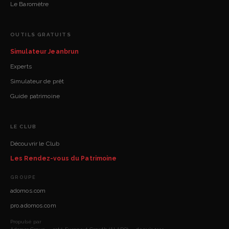
Le Baromètre
OUTILS GRATUITS
Simulateur Jeanbrun
Experts
Simulateur de prêt
Guide patrimoine
LE CLUB
Découvrir le Club
Les Rendez-vous du Patrimoine
GROUPE
adomos.com
pro.adomos.com
Propulsé par