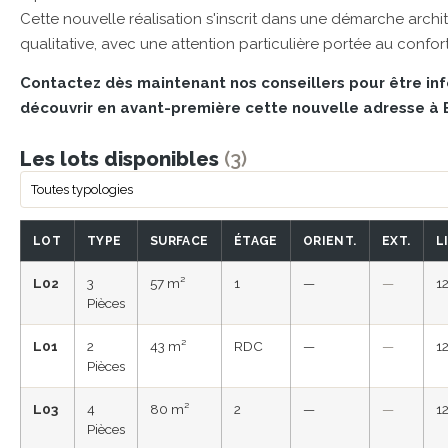
Cette nouvelle réalisation s'inscrit dans une démarche arch
qualitative, avec une attention particulière portée au confor
Contactez dès maintenant nos conseillers pour être i
découvrir en avant-première cette nouvelle adresse à
Les lots disponibles
(3)
LOT
TYPE
SURFACE
ÉTAGE
ORIENT.
EXT.
L
L02
3
57 m²
1
—
—
1
Pièces
L01
2
43 m²
RDC
—
—
1
Pièces
L03
4
80 m²
2
—
—
1
Pièces