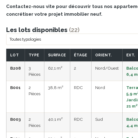
Contactez-nous vite pour découvrir tous nos apparteme
concrétiser votre projet immobilier neuf.
Les lots disponibles
(22)
LOT
TYPE
SURFACE
ÉTAGE
ORIENT.
EXT.
B208
3
62,1 m²
2
Nord/Ouest
Balc
Pièces
6,4 m
B001
2
38,8 m²
RDC
Nord
Terr
Pièces
5,9 m²
Jardi
21 m²
B003
2
40,1 m²
RDC
Sud
Balc
Pièces
4,4 m