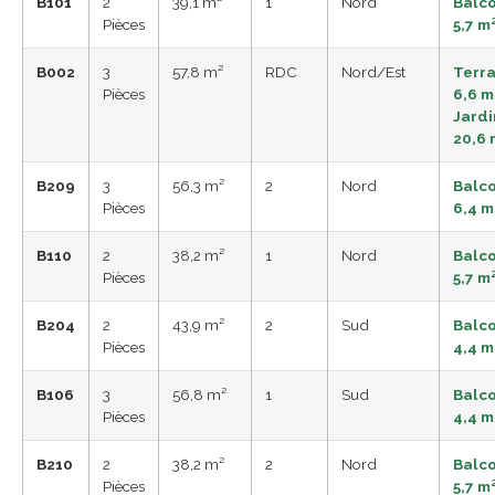
B101
2
39,1 m²
1
Nord
Balc
Pièces
5,7 m
B002
3
57,8 m²
RDC
Nord/Est
Terr
Pièces
6,6 m
Jardi
20,6 
B209
3
56,3 m²
2
Nord
Balc
Pièces
6,4 m
B110
2
38,2 m²
1
Nord
Balc
Pièces
5,7 m
B204
2
43,9 m²
2
Sud
Balc
Pièces
4,4 m
B106
3
56,8 m²
1
Sud
Balc
Pièces
4,4 m
B210
2
38,2 m²
2
Nord
Balc
Pièces
5,7 m