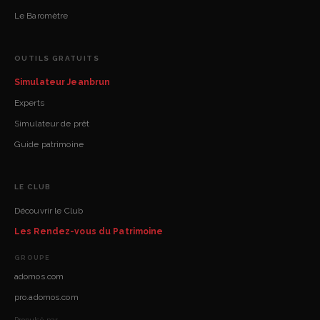
Le Baromètre
OUTILS GRATUITS
Simulateur Jeanbrun
Experts
Simulateur de prêt
Guide patrimoine
LE CLUB
Découvrir le Club
Les Rendez-vous du Patrimoine
GROUPE
adomos.com
pro.adomos.com
Propulsé par