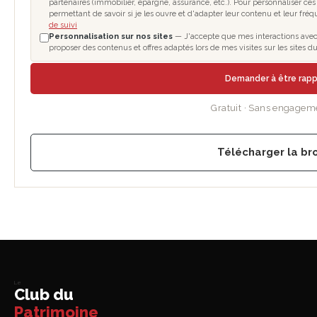
partenaires (immobilier, épargne, assurance, etc.). Pour personnaliser ces
permettant de savoir si je les ouvre et d'adapter leur contenu et leur fré
de suivi
Personnalisation sur nos sites
— J'accepte que mes interactions avec l
proposer des contenus et offres adaptés lors de mes visites sur les sites
Demander à être rap
Gratuit · Sans engagem
Télécharger la br
Le
Club du
Patrimoine