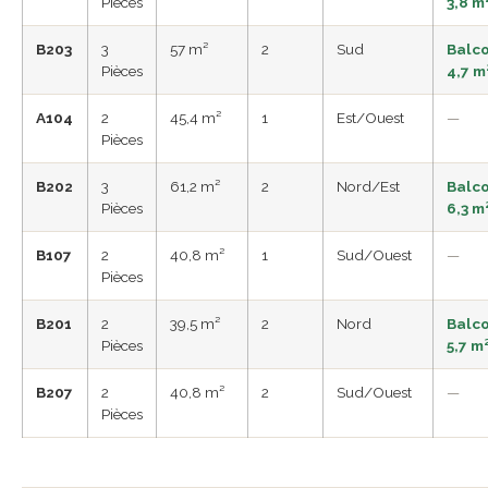
Pièces
3,8 m
B203
3
57 m²
2
Sud
Balc
Pièces
4,7 m
A104
2
45,4 m²
1
Est/Ouest
—
Pièces
B202
3
61,2 m²
2
Nord/Est
Balc
Pièces
6,3 m
B107
2
40,8 m²
1
Sud/Ouest
—
Pièces
B201
2
39,5 m²
2
Nord
Balc
Pièces
5,7 m
B207
2
40,8 m²
2
Sud/Ouest
—
Pièces