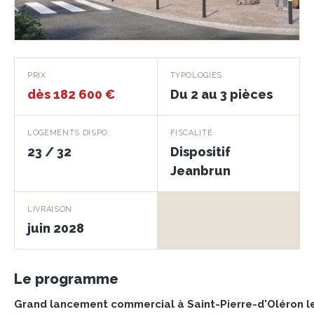
Oléa
PRIX
TYPOLOGIES
dès 182 600 €
Du 2 au 3 pièces
SAINT-PIERRE-D'OLÉRON · 17310
LOGEMENTS DISPO.
FISCALITÉ
23 / 32
Dispositif
Jeanbrun
LIVRAISON
juin 2028
Le programme
Grand lancement commercial à Saint-Pierre-d'Oléron les 