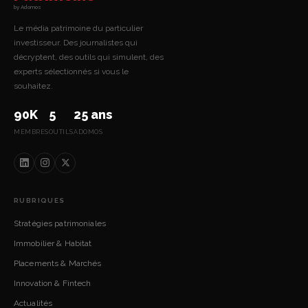
by Adomos
Le média patrimoine du particulier
investisseur. Des journalistes qui
décryptent, des outils qui simulent, des
experts sélectionnés si vous le
souhaitez.
90K
5
25 ans
MEMBRES
OUTILS
ADOMOS
RUBRIQUES
Stratégies patrimoniales
Immobilier & Habitat
Placements & Marchés
Innovation & Fintech
Actualités