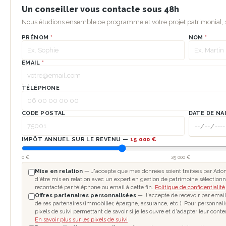
Un conseiller vous contacte sous 48h
Nous étudions ensemble ce programme et votre projet patrimonial
PRÉNOM
*
NOM
*
EMAIL
*
TÉLÉPHONE
CODE POSTAL
DATE DE NA
IMPÔT ANNUEL SUR LE REVENU —
15 000 €
0 €
25 000 €
Mise en relation
— J'accepte que mes données soient traitées par Adom
d'être mis en relation avec un expert en gestion de patrimoine sélectionn
recontacté par téléphone ou email à cette fin.
Politique de confidentialité
Offres partenaires personnalisées
— J'accepte de recevoir par email
de ses partenaires (immobilier, épargne, assurance, etc.). Pour personnal
pixels de suivi permettant de savoir si je les ouvre et d'adapter leur cont
En savoir plus sur les pixels de suivi