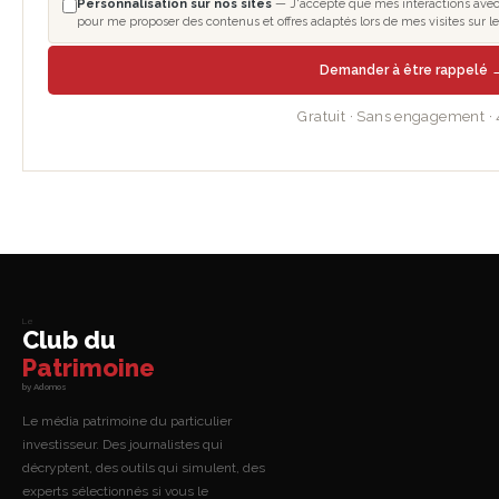
Personnalisation sur nos sites
— J'accepte que mes interactions avec le
pour me proposer des contenus et offres adaptés lors de mes visites sur 
Demander à être rappelé 
Gratuit · Sans engagement ·
Le
Club du
Patrimoine
by Adomos
Le média patrimoine du particulier
investisseur. Des journalistes qui
décryptent, des outils qui simulent, des
experts sélectionnés si vous le