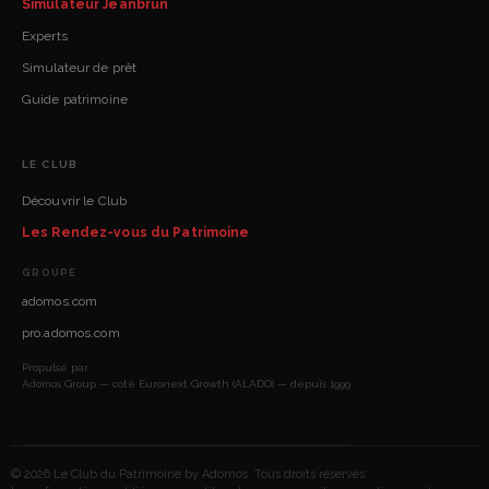
Simulateur Jeanbrun
Experts
Simulateur de prêt
Guide patrimoine
LE CLUB
Découvrir le Club
Les Rendez-vous du Patrimoine
GROUPE
adomos.com
pro.adomos.com
Propulsé par
Adomos Group — coté Euronext Growth (ALADO) — depuis 1999
© 2026 Le Club du Patrimoine by Adomos. Tous droits réservés.