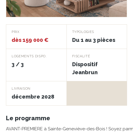
Prochainement
PRIX
TYPOLOGIES
dès 159 000 €
Du 1 au 3 pièces
SAINTE-GENEVIEVE-DES-BOIS · 91700
LOGEMENTS DISPO.
FISCALITÉ
3 / 3
Dispositif
Jeanbrun
LIVRAISON
décembre 2028
Le programme
AVANT-PREMIERE à Sainte-Geneviève-des-Bois ! Soyez parmi l