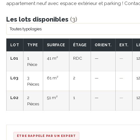
appartement neuf avec espace extérieur et parking ! Contact
Les lots disponibles
(3)
LOT
TYPE
SURFACE
ÉTAGE
ORIENT.
EXT.
L
L01
1
41 m²
RDC
—
—
1
Pièce
L03
3
61 m²
2
—
—
1
Pièces
L02
2
51 m²
1
—
—
1
Pièces
ÊTRE RAPPELÉ PAR UN EXPERT