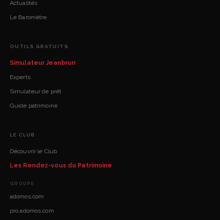
Actualités
Le Baromètre
OUTILS GRATUITS
Simulateur Jeanbrun
Experts
Simulateur de prêt
Guide patrimoine
LE CLUB
Découvrir le Club
Les Rendez-vous du Patrimoine
GROUPE
adomos.com
pro.adomos.com