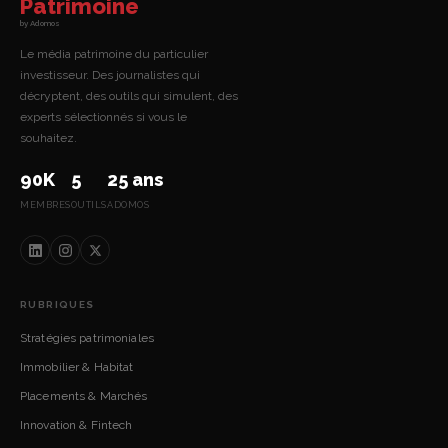
Patrimoine
by Adomos
Le média patrimoine du particulier
investisseur. Des journalistes qui
décryptent, des outils qui simulent, des
experts sélectionnés si vous le
souhaitez.
90K
5
25 ans
MEMBRES
OUTILS
ADOMOS
RUBRIQUES
Stratégies patrimoniales
Immobilier & Habitat
Placements & Marchés
Innovation & Fintech