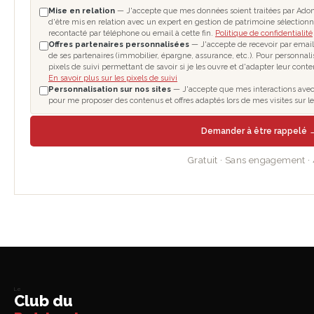
Mise en relation
— J'accepte que mes données soient traitées par Adom
d'être mis en relation avec un expert en gestion de patrimoine sélectionn
recontacté par téléphone ou email à cette fin.
Politique de confidentialité
Offres partenaires personnalisées
— J'accepte de recevoir par email
de ses partenaires (immobilier, épargne, assurance, etc.). Pour personnal
pixels de suivi permettant de savoir si je les ouvre et d'adapter leur cont
En savoir plus sur les pixels de suivi
Personnalisation sur nos sites
— J'accepte que mes interactions avec le
pour me proposer des contenus et offres adaptés lors de mes visites sur 
Demander à être rappelé 
Gratuit · Sans engagement ·
Le
Club du