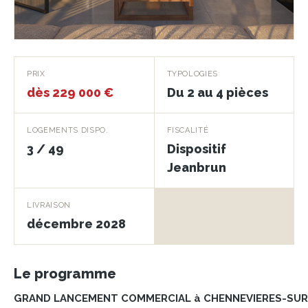
L'Atrium
PRIX
TYPOLOGIES
dès 229 000 €
Du 2 au 4 pièces
CHENNEVIERES-SUR-MARNE · 94430
LOGEMENTS DISPO.
FISCALITÉ
3 / 49
Dispositif
Jeanbrun
LIVRAISON
décembre 2028
Le programme
GRAND LANCEMENT COMMERCIAL à CHENNEVIERES-SUR-M