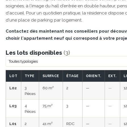
soignées, à l'image du hall d'entrée en double hauteur, pe
d'accueil. Pour un quotidien pratique, la résidence dispose 
d'une place de parking par logement.
Contactez dès maintenant nos conseillers pour découvr
choisir l'appartement neuf qui correspond à votre proje
Les lots disponibles
(3)
LOT
TYPE
SURFACE
ÉTAGE
ORIENT.
EXT.
L
L02
3
60 m²
2
—
—
1
Pièces
L03
4
75 m²
3
—
—
1
Pièces
L01
2
41 m²
RDC
—
—
1