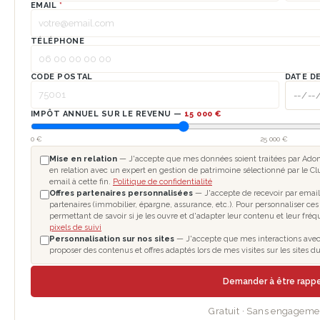
EMAIL
*
TÉLÉPHONE
CODE POSTAL
DATE D
IMPÔT ANNUEL SUR LE REVENU —
15 000 €
0 €
25 000 €
Mise en relation
— J'accepte que mes données soient traitées par Adomo
en relation avec un expert en gestion de patrimoine sélectionné par le Cl
email à cette fin.
Politique de confidentialité
Offres partenaires personnalisées
— J'accepte de recevoir par email
partenaires (immobilier, épargne, assurance, etc.). Pour personnaliser ces
permettant de savoir si je les ouvre et d'adapter leur contenu et leur fré
pixels de suivi
Personnalisation sur nos sites
— J'accepte que mes interactions avec l
proposer des contenus et offres adaptés lors de mes visites sur les sites
Demander à être rapp
Gratuit · Sans engageme