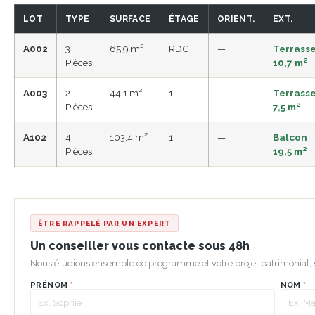
LOT
TYPE
SURFACE
ÉTAGE
ORIENT.
EXT.
A002
3
65,9 m²
RDC
—
Terrass
Pièces
10,7 m²
A003
2
44,1 m²
1
—
Terrass
Pièces
7,5 m²
A102
4
103,4 m²
1
—
Balcon
Pièces
19,5 m²
ÊTRE RAPPELÉ PAR UN EXPERT
Un conseiller vous contacte sous 48h
Nous étudions ensemble ce programme et votre projet patrimonial
PRÉNOM
*
NOM
*