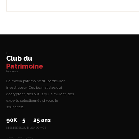
Le
Club du
Patrimoine
by Adomos
Le média patrimoine du particulier
investisseur. Des journalistes qui
décryptent, des outils qui simulent, des
experts sélectionnés si vous le
souhaitez.
90K
5
25 ans
MEMBRES
OUTILS
ADOMOS