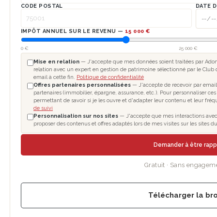
CODE POSTAL
DATE D
IMPÔT ANNUEL SUR LE REVENU —
15 000 €
0 €
25 000 €
Mise en relation
— J'accepte que mes données soient traitées par Adomo
relation avec un expert en gestion de patrimoine sélectionné par le Club 
email à cette fin.
Politique de confidentialité
Offres partenaires personnalisées
— J'accepte de recevoir par email
partenaires (immobilier, épargne, assurance, etc.). Pour personnaliser ces
permettant de savoir si je les ouvre et d'adapter leur contenu et leur fré
de suivi
Personnalisation sur nos sites
— J'accepte que mes interactions avec l
proposer des contenus et offres adaptés lors de mes visites sur les sites
Demander à être rap
Gratuit · Sans engagem
Télécharger la br