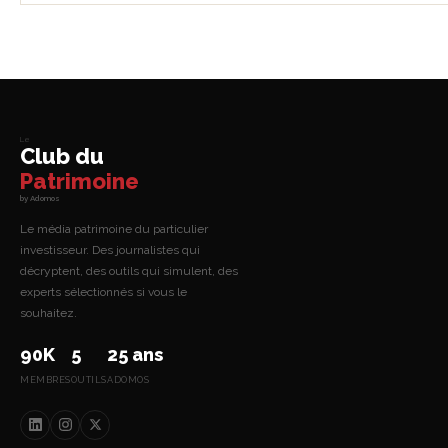
Le
Club du
Patrimoine
by Adomos
Le média patrimoine du particulier
investisseur. Des journalistes qui
décryptent, des outils qui simulent, des
experts sélectionnés si vous le
souhaitez.
90K
5
25 ans
MEMBRES
OUTILS
ADOMOS