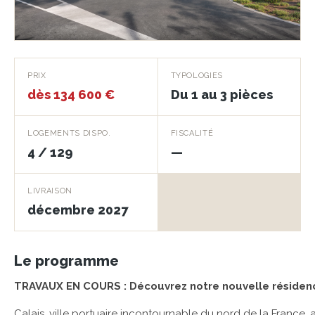
Le Quai des six
PRIX
TYPOLOGIES
dès 134 600 €
Du 1 au 3 pièces
CALAIS · 62100
LOGEMENTS DISPO.
FISCALITÉ
4 / 129
—
LIVRAISON
décembre 2027
Le programme
TRAVAUX EN COURS : Découvrez notre nouvelle résidenc
Calais, ville portuaire incontournable du nord de la France,