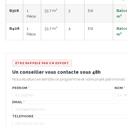
B308
1
33,7 m²
3
Est
Balco
Pièce
m²
B408
1
33,7 m²
4
Est
Balco
Pièce
m²
ÊTRE RAPPELÉ PAR UN EXPERT
Un conseiller vous contacte sous 48h
Nous étudions ensemble ce programme et votre projet patrimonial
PRÉNOM
*
NOM
*
EMAIL
*
TÉLÉPHONE