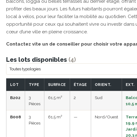
balcons, loggia ou belles terrasses au dernier étage, offrant
profiter des beaux jours. Les futurs habitants pourront égale
local à vélos, pour leur faciliter la mobilité au quotidien. C
opportunité pour ceux qui souhaitent vivre ou investir dans
cœur d’une ville en pleine croissance.
Contactez vite un de conseiller pour choisir votre app
Les lots disponibles
(4)
LOT
TYPE
SURFACE
ÉTAGE
ORIENT.
EXT.
B202
3
61,5 m²
2
Sud
Balc
Pièces
10,5 
B008
3
61,5 m²
—
Nord/Ouest
Terr
Pièces
19,9 
Jard
20,3 