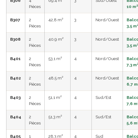
B306
4
69,4 m²
3
Sud/Ouest
Balc
Pièces
10 m
B307
2
42,8 m²
3
Nord/Ouest
Balc
Pièces
3,5 m
B308
2
40,9 m²
3
Nord/Ouest
Balc
Pièces
3,5 m
B401
2
53,1 m²
4
Nord/Ouest
Balc
Pièces
7,3 m
B402
2
48,5 m²
4
Nord/Ouest
Balc
Pièces
6,7 m
B403
2
51,1 m²
4
Sud/Est
Balc
Pièces
7,6 m
B404
2
51,3 m²
4
Sud/Est
Balc
Pièces
5,6 m
B405
1
28,3 m²
4
Sud
Balc