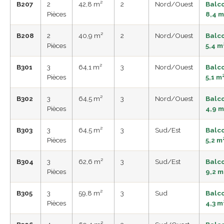
B207
2
42,8 m²
2
Nord/Ouest
Balc
Pièces
8,4 m
B208
2
40,9 m²
2
Nord/Ouest
Balc
Pièces
5,4 m
B301
3
64,1 m²
3
Nord/Ouest
Balc
Pièces
5,1 m
B302
3
64,5 m²
3
Nord/Ouest
Balc
Pièces
4,9 m
B303
3
64,5 m²
3
Sud/Est
Balc
Pièces
5,2 m
B304
3
62,6 m²
3
Sud/Est
Balc
Pièces
9,2 m
B305
3
59,8 m²
3
Sud
Balc
Pièces
4,3 m