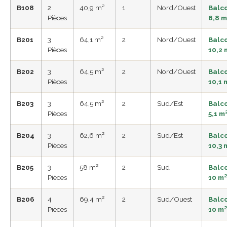
B108
2
40,9 m²
1
Nord/Ouest
Balc
Pièces
6,8 m
B201
3
64,1 m²
2
Nord/Ouest
Balc
Pièces
10,2 
B202
3
64,5 m²
2
Nord/Ouest
Balc
Pièces
10,1 
B203
3
64,5 m²
2
Sud/Est
Balc
Pièces
5,1 m
B204
3
62,6 m²
2
Sud/Est
Balc
Pièces
10,3 
B205
3
58 m²
2
Sud
Balc
Pièces
10 m
B206
4
69,4 m²
2
Sud/Ouest
Balc
Pièces
10 m