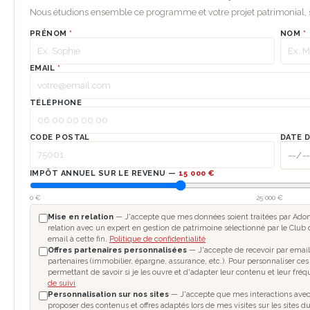
Nous étudions ensemble ce programme et votre projet patrimonial
PRÉNOM
*
NOM
*
EMAIL
*
TÉLÉPHONE
CODE POSTAL
DATE 
IMPÔT ANNUEL SUR LE REVENU —
15 000 €
0 €
25 000 €
Mise en relation
— J'accepte que mes données soient traitées par Adomo
relation avec un expert en gestion de patrimoine sélectionné par le Club 
email à cette fin.
Politique de confidentialité
Offres partenaires personnalisées
— J'accepte de recevoir par email
partenaires (immobilier, épargne, assurance, etc.). Pour personnaliser ces
permettant de savoir si je les ouvre et d'adapter leur contenu et leur fré
de suivi
Personnalisation sur nos sites
— J'accepte que mes interactions avec l
proposer des contenus et offres adaptés lors de mes visites sur les sites