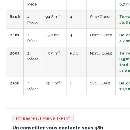
Pièce
6,7 m
B406
4
94,8 m²
4
Sud/Ouest
Terr
Pièces
20,8
B407
1
25,8 m²
4
Nord/Ouest
Balc
Pièce
7,2 m
B005
2
40,9 m²
RDC
Nord/Ouest
Terr
Pièces
8,5 m²
Jard
21,2 
B106
4
69,4 m²
1
Sud/Ouest
Balc
Pièces
10,1 
ÊTRE RAPPELÉ PAR UN EXPERT
Un conseiller vous contacte sous 48h