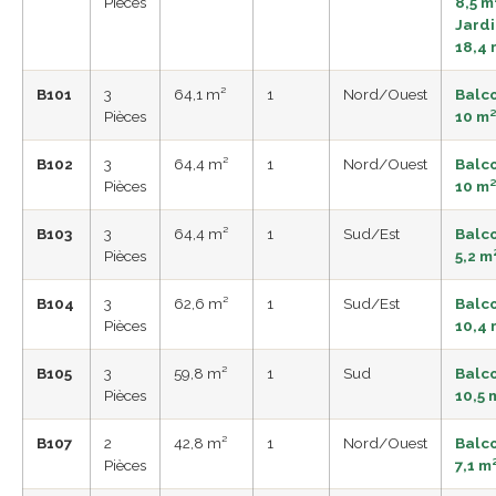
Pièces
8,5 m²
Jard
18,4 
B101
3
64,1 m²
1
Nord/Ouest
Balc
Pièces
10 m
B102
3
64,4 m²
1
Nord/Ouest
Balc
Pièces
10 m
B103
3
64,4 m²
1
Sud/Est
Balc
Pièces
5,2 m
B104
3
62,6 m²
1
Sud/Est
Balc
Pièces
10,4 
B105
3
59,8 m²
1
Sud
Balc
Pièces
10,5 
B107
2
42,8 m²
1
Nord/Ouest
Balc
Pièces
7,1 m