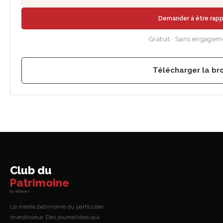
Demander à être rap
Gratuit · Sans engagem
Télécharger la br
Le
Club du
Patrimoine
by Adomos
Le média patrimoine du particulier
investisseur. Des journalistes qui