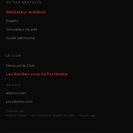
OUTILS GRATUITS
Simulateur Jeanbrun
Experts
Simulateur de prêt
Guide patrimoine
LE CLUB
Découvrir le Club
Les Rendez-vous du Patrimoine
GROUPE
adomos.com
pro.adomos.com
Propulsé par
Adomos Group — coté Euronext Growth (ALADO) — depuis 1999