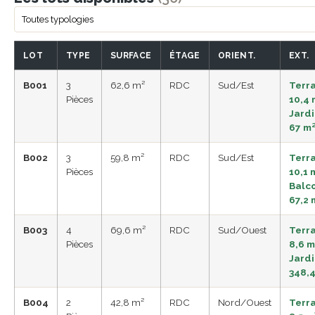
LOT
TYPE
SURFACE
ÉTAGE
ORIENT.
EXT.
B001
3
62,6 m²
RDC
Sud/Est
Terr
Pièces
10,4 
Jard
67 m
B002
3
59,8 m²
RDC
Sud/Est
Terr
Pièces
10,1 
Balc
67,2 
B003
4
69,6 m²
RDC
Sud/Ouest
Terr
Pièces
8,6 m
Jard
348,
B004
2
42,8 m²
RDC
Nord/Ouest
Terr