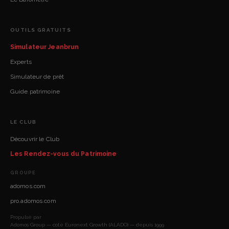
OUTILS GRATUITS
Simulateur Jeanbrun
Experts
Simulateur de prêt
Guide patrimoine
LE CLUB
Découvrir le Club
Les Rendez-vous du Patrimoine
GROUPE
adomos.com
pro.adomos.com
Propulsé par
Adomos Group — coté Euronext Growth (ALADO) — depuis 1999