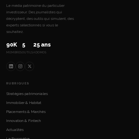
Le média patrimoine du particulier
investisseur. Des journalistes qui
décryptent, des outils qui simulent, des
experts sélectionnés si vous le
souhaitez.
90K
5
25 ans
MEMBRES
OUTILS
ADOMOS
RUBRIQUES
Stratégies patrimoniales
Immobilier & Habitat
Placements & Marchés
Innovation & Fintech
Actualités
Le Baromètre