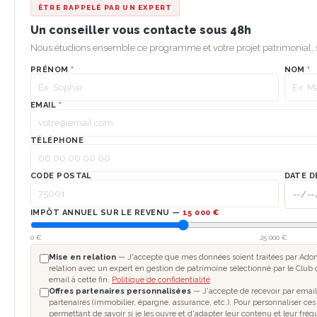
ÊTRE RAPPELÉ PAR UN EXPERT
Un conseiller vous contacte sous 48h
Nous étudions ensemble ce programme et votre projet patrimonial
PRÉNOM
*
NOM
*
EMAIL
*
TÉLÉPHONE
CODE POSTAL
DATE D
IMPÔT ANNUEL SUR LE REVENU —
15 000 €
0 €
25 000 €
Mise en relation
— J'accepte que mes données soient traitées par Adomo
relation avec un expert en gestion de patrimoine sélectionné par le Club 
email à cette fin.
Politique de confidentialité
Offres partenaires personnalisées
— J'accepte de recevoir par email
partenaires (immobilier, épargne, assurance, etc.). Pour personnaliser ces
permettant de savoir si je les ouvre et d'adapter leur contenu et leur fré