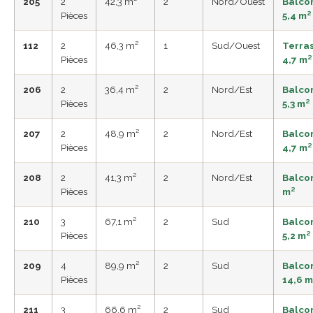
205
2
42,3 m²
2
Nord/Ouest
Balco
Pièces
5,4 m²
112
2
46,3 m²
1
Sud/Ouest
Terra
Pièces
4,7 m²
206
2
36,4 m²
2
Nord/Est
Balco
Pièces
5,3 m²
207
2
48,9 m²
2
Nord/Est
Balco
Pièces
4,7 m²
208
2
41,3 m²
2
Nord/Est
Balco
Pièces
m²
210
3
67,1 m²
2
Sud
Balco
Pièces
5,2 m²
209
4
89,9 m²
2
Sud
Balco
Pièces
14,6 m
211
3
66,6 m²
2
Sud
Balco