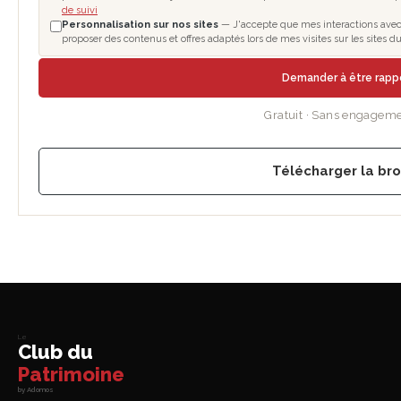
de suivi
Personnalisation sur nos sites
— J'accepte que mes interactions avec l
proposer des contenus et offres adaptés lors de mes visites sur les sites
Demander à être rapp
Gratuit · Sans engageme
Télécharger la br
Le
Club du
Patrimoine
by Adomos