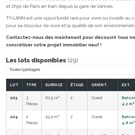
et 2h50 de Paris en train depuis la gare de Vannes.
TY-LANN est une opportunité rare pour vivre ou investir 
pour sa douceur de vivre et la qualité de son environnement
Contactez-nous dès maintenant pour découvrir tous no
concrétiser votre projet immobilier neuf !
Les lots disponibles
(29)
LOT
TYPE
SURFACE
ÉTAGE
ORIENT.
EXT.
203
3
62,9 m²
2
Ouest
Balco
Pièces
4,2 m²
204
2
43,4 m²
2
Ouest
Balco
Pièces
4,8 m²