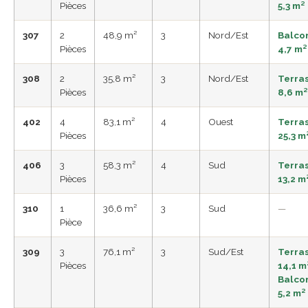
Pièces
5,3 m²
307
2
48,9 m²
3
Nord/Est
Balco
Pièces
4,7 m²
308
2
35,8 m²
3
Nord/Est
Terra
Pièces
8,6 m²
402
4
83,1 m²
4
Ouest
Terra
Pièces
25,3 m
406
3
58,3 m²
4
Sud
Terra
Pièces
13,2 m
310
1
36,6 m²
3
Sud
—
Pièce
309
3
76,1 m²
3
Sud/Est
Terra
Pièces
14,1 m²
Balco
5,2 m²