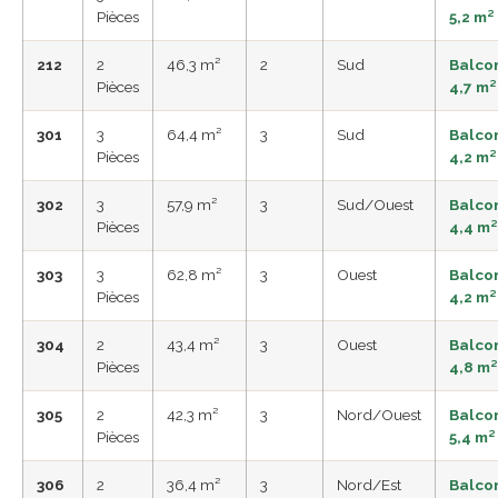
Pièces
5,2 m²
212
2
46,3 m²
2
Sud
Balco
Pièces
4,7 m²
301
3
64,4 m²
3
Sud
Balco
Pièces
4,2 m²
302
3
57,9 m²
3
Sud/Ouest
Balco
Pièces
4,4 m²
303
3
62,8 m²
3
Ouest
Balco
Pièces
4,2 m²
304
2
43,4 m²
3
Ouest
Balco
Pièces
4,8 m²
305
2
42,3 m²
3
Nord/Ouest
Balco
Pièces
5,4 m²
306
2
36,4 m²
3
Nord/Est
Balco