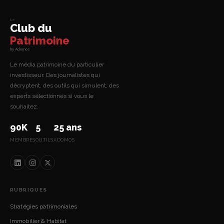
Le
Club du
Patrimoine
by Adomos
Le média patrimoine du particulier
investisseur. Des journalistes qui
décryptent, des outils qui simulent, des
experts sélectionnés si vous le
souhaitez.
90K
5
25 ans
MEMBRES
OUTILS
ADOMOS
RUBRIQUES
Stratégies patrimoniales
Immobilier & Habitat