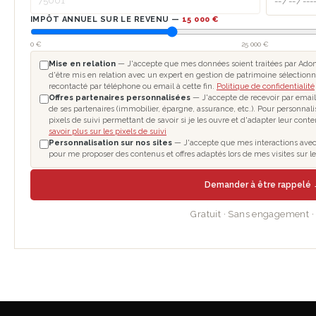
IMPÔT ANNUEL SUR LE REVENU —
15 000 €
0 €
25 000 €
Mise en relation
— J'accepte que mes données soient traitées par Adom
d'être mis en relation avec un expert en gestion de patrimoine sélectionn
recontacté par téléphone ou email à cette fin.
Politique de confidentialité
Offres partenaires personnalisées
— J'accepte de recevoir par email
de ses partenaires (immobilier, épargne, assurance, etc.). Pour personnal
pixels de suivi permettant de savoir si je les ouvre et d'adapter leur cont
savoir plus sur les pixels de suivi
Personnalisation sur nos sites
— J'accepte que mes interactions avec le
pour me proposer des contenus et offres adaptés lors de mes visites sur 
Demander à être rappelé
Gratuit · Sans engagement 