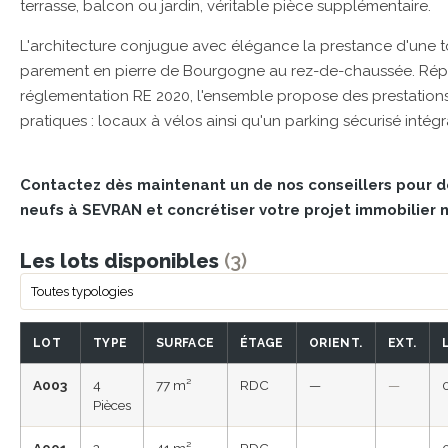
terrasse, balcon ou jardin, véritable pièce supplémentaire.
L'architecture conjugue avec élégance la prestance d'une to
parement en pierre de Bourgogne au rez-de-chaussée. Rép
réglementation RE 2020, l'ensemble propose des prestation
pratiques : locaux à vélos ainsi qu'un parking sécurisé inté
Contactez dès maintenant un de nos conseillers pour 
neufs à SEVRAN et concrétiser votre projet immobilier n
Les lots disponibles
(3)
LOT
TYPE
SURFACE
ÉTAGE
ORIENT.
EXT.
A003
4
77 m²
RDC
—
—
Pièces
A001
2
41 m²
RDC
—
—