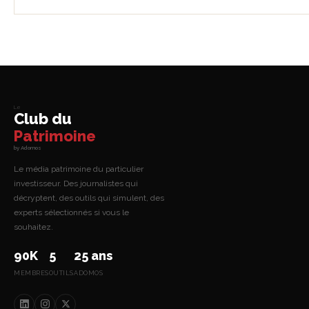
Le
Club du
Patrimoine
by Adomos
Le média patrimoine du particulier
investisseur. Des journalistes qui
décryptent, des outils qui simulent, des
experts sélectionnés si vous le
souhaitez.
90K
5
25 ans
MEMBRES
OUTILS
ADOMOS