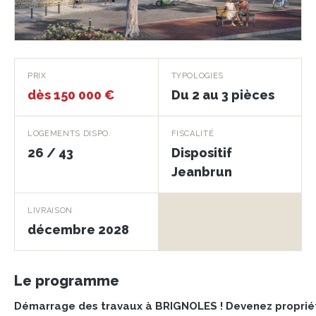
Les Berges de Signon
PRIX
TYPOLOGIES
dès 150 000 €
Du 2 au 3 pièces
BRIGNOLES · 83170
LOGEMENTS DISPO.
FISCALITÉ
26 / 43
Dispositif
Jeanbrun
LIVRAISON
décembre 2028
Le programme
Démarrage des travaux à BRIGNOLES ! Devenez proprié