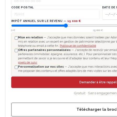
CODE POSTAL
DATE DE
IMPÔT ANNUEL SUR LE REVENU —
15 000 €
0 €
25 000 €
Mise en relation
— J'accepte que mes données soient traitées par Adomo
mis en relation avec un expert en gestion de patrimoine sélectionné par l
téléphone ou email à cette fin.
Politique de confidentialité
Offres partenaires personnalisées
— J'accepte de recevoir par email
partenaires (immobilier, épargne, assurance, etc.). Pour personnaliser ces
permettant de savoir si je les ouvre et d'adapter leur contenu et leur fré
pixels de suivi
Personnalisation sur nos sites
— J'accepte que mes interactions avec le
me proposer des contenus et offres adaptés lors de mes visites sur les si
Demander à être rappe
Gratuit · Sans engagemen
Télécharger la broc