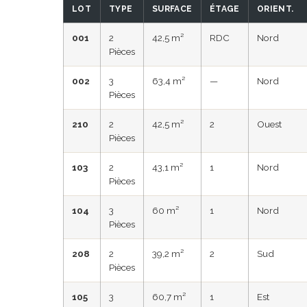
LOT
TYPE
SURFACE
ÉTAGE
ORIENT.
001
2
42,5 m²
RDC
Nord
Pièces
002
3
63,4 m²
—
Nord
Pièces
210
2
42,5 m²
2
Ouest
Pièces
103
2
43,1 m²
1
Nord
Pièces
104
3
60 m²
1
Nord
Pièces
208
2
39,2 m²
2
Sud
Pièces
105
3
60,7 m²
1
Est