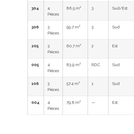
304
4
86,5 m²
3
Sud/Est
Pièces
306
3
59,7 m²
3
Sud
Pièces
205
3
60,7 m²
2
Est
Pièces
005
4
83,9 m²
RDC
Sud
Pièces
106
3
57,4 m²
1
Sud
Pièces
004
4
79,8 m²
—
Est
Pièces