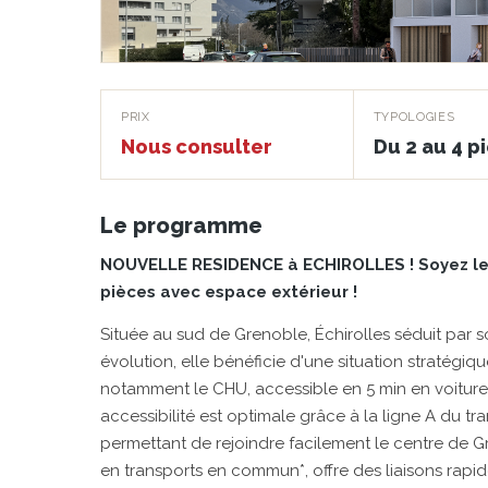
Côté Parcs
PRIX
TYPOLOGIES
Nous consulter
Du 2 au 4 p
ECHIROLLES · 38130
Le programme
NOUVELLE RESIDENCE à ECHIROLLES ! Soyez les
pièces avec espace extérieur !
Située au sud de Grenoble, Échirolles séduit par 
évolution, elle bénéficie d'une situation stratég
notamment le CHU, accessible en 5 min en voiture
accessibilité est optimale grâce à la ligne A du t
permettant de rejoindre facilement le centre de Gr
en transports en commun*, offre des liaisons rapi