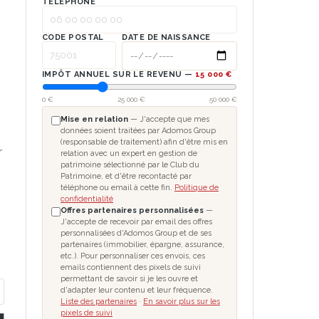
TÉLÉPHONE
CODE POSTAL
DATE DE NAISSANCE
IMPÔT ANNUEL SUR LE REVENU —
15 000 €
0 €
25 000 €
50 000 €
Mise en relation
— J'accepte que mes
données soient traitées par Adomos Group
(responsable de traitement) afin d'être mis en
r
relation avec un expert en gestion de
patrimoine sélectionné par le Club du
Patrimoine, et d'être recontacté par
téléphone ou email à cette fin.
Politique de
confidentialité
Offres partenaires personnalisées
—
J'accepte de recevoir par email des offres
personnalisées d'Adomos Group et de ses
partenaires (immobilier, épargne, assurance,
etc.). Pour personnaliser ces envois, ces
emails contiennent des pixels de suivi
permettant de savoir si je les ouvre et
d'adapter leur contenu et leur fréquence.
Liste des partenaires
·
En savoir plus sur les
pixels de suivi