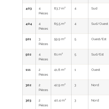
403
4
83,7 m²
4
Sud
Pièces
404
4
85,5 m²
4
Sud/Ouest
Pièces
501
3
59,9 m²
5
Ouest/Est
Pièces
502
4
81 m²
5
Sud/Est
Pièces
111
2
41,8 m²
1
Ouest
Pièces
302
2
42,9 m²
3
Nord
Pièces
303
2
40,4 m²
3
Nord
Pièces