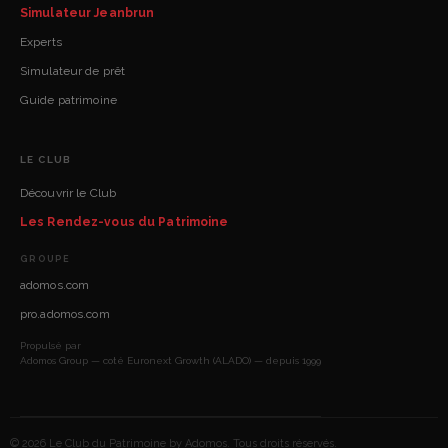
Simulateur Jeanbrun
Experts
Simulateur de prêt
Guide patrimoine
LE CLUB
Découvrir le Club
Les Rendez-vous du Patrimoine
GROUPE
adomos.com
pro.adomos.com
Propulsé par
Adomos Group — coté Euronext Growth (ALADO) — depuis 1999
© 2026 Le Club du Patrimoine by Adomos. Tous droits réservés.