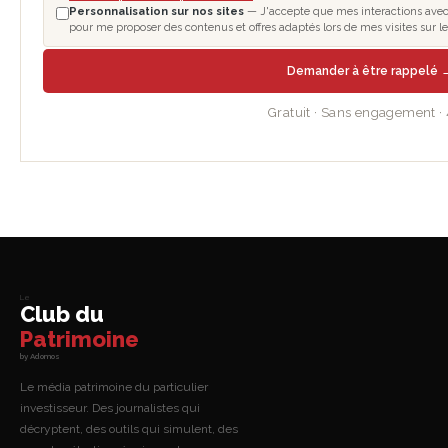
Personnalisation sur nos sites
— J'accepte que mes interactions avec le
pour me proposer des contenus et offres adaptés lors de mes visites sur 
Demander à être rappelé 
Gratuit · Sans engagement ·
Le
Club du
Patrimoine
by Adomos
Le média patrimoine du particulier
investisseur. Des journalistes qui
décryptent, des outils qui simulent, des