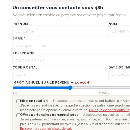
Un conseiller vous contacte sous 48h
Nous étudions ensemble ce programme et votre projet patrimonial
PRÉNOM
*
NOM
*
EMAIL
*
TÉLÉPHONE
CODE POSTAL
DATE DE NA
IMPÔT ANNUEL SUR LE REVENU —
15 000 €
0 €
25 000 €
Mise en relation
— J'accepte que mes données soient traitées par Adom
d'être mis en relation avec un expert en gestion de patrimoine sélectionn
recontacté par téléphone ou email à cette fin.
Politique de confidentialité
Offres partenaires personnalisées
— J'accepte de recevoir par email
de ses partenaires (immobilier, épargne, assurance, etc.). Pour personnal
pixels de suivi permettant de savoir si je les ouvre et d'adapter leur cont
En savoir plus sur les pixels de suivi