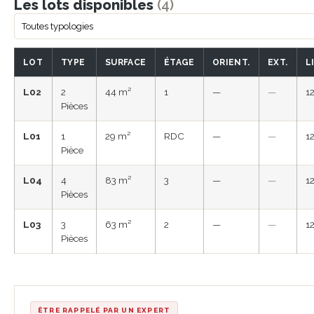
Les lots disponibles
(4)
LOT
TYPE
SURFACE
ÉTAGE
ORIENT.
EXT.
L
L02
2
44 m²
1
—
—
1
Pièces
L01
1
29 m²
RDC
—
—
1
Pièce
L04
4
83 m²
3
—
—
1
Pièces
L03
3
63 m²
2
—
—
1
Pièces
ÊTRE RAPPELÉ PAR UN EXPERT