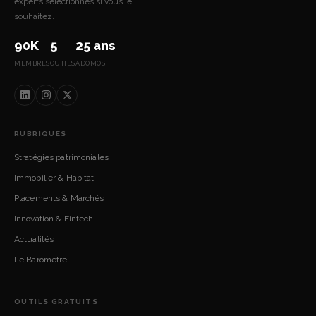
experts sélectionnés si vous le
souhaitez.
90K
5
25 ans
MEMBRES
OUTILS
ADOMOS
RUBRIQUES
Stratégies patrimoniales
Immobilier & Habitat
Placements & Marchés
Innovation & Fintech
Actualités
Le Baromètre
OUTILS GRATUITS