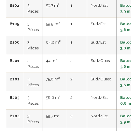
B104
3
59,7 m²
1
Nord/Est
Balc
Pièces
3,9 m
B105
3
59,9 m²
1
Sud/Est
Balc
Pièces
3,6 m
B106
3
64,8 m²
1
Sud/Est
Balc
Pièces
3,8 m
B201
2
44 m²
2
Sud/Ouest
Balc
Pièces
3,6 m
B202
4
75,8 m²
2
Sud/Ouest
Balc
Pièces
3,6 m
B203
3
58,6 m²
2
Nord/Est
Balc
Pièces
6,8 m
B204
3
59,7 m²
2
Nord/Est
Balc
Pièces
3,9 m