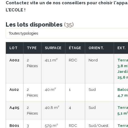
Contactez vite un de nos conseillers pour choisir l'ap
L'ECOLE !
Les lots disponibles
(35)
LOT
TYPE
SURFACE
ÉTAGE
ORIENT.
EXT.
A002
2
41,1 m²
RDC
Nord
Terr
Pièces
3,8 m²
Jard
25,6 
A102
2
40 m²
1
Sud
Balc
Pièces
4,7 m
A405
2
40,8 m²
4
Sud
Terr
Pièces
5,1 m
B001
3
57,9 m²
RDC
Sud/Ouest
Terr