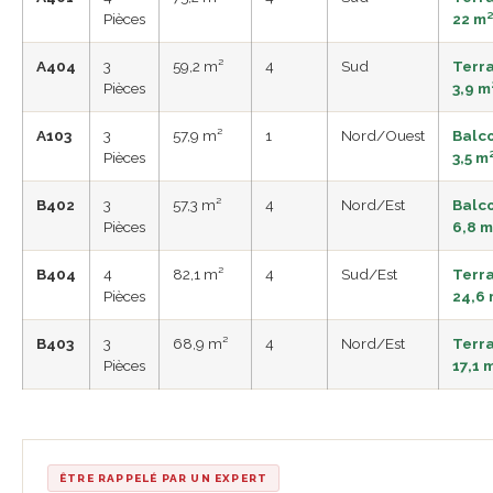
Pièces
22 m
A404
3
59,2 m²
4
Sud
Terr
Pièces
3,9 m
A103
3
57,9 m²
1
Nord/Ouest
Balc
Pièces
3,5 m
B402
3
57,3 m²
4
Nord/Est
Balc
Pièces
6,8 m
B404
4
82,1 m²
4
Sud/Est
Terr
Pièces
24,6
B403
3
68,9 m²
4
Nord/Est
Terr
Pièces
17,1 
ÊTRE RAPPELÉ PAR UN EXPERT