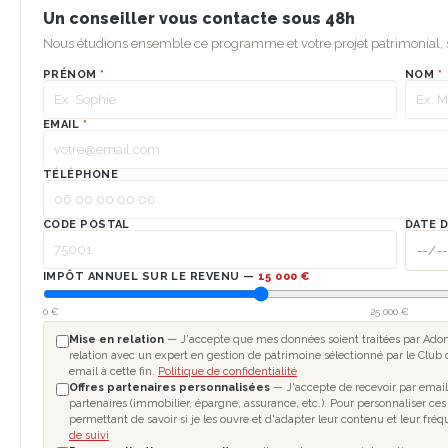
Un conseiller vous contacte sous 48h
Nous étudions ensemble ce programme et votre projet patrimonial
PRÉNOM
*
NOM
*
EMAIL
*
TÉLÉPHONE
CODE POSTAL
DATE 
IMPÔT ANNUEL SUR LE REVENU —
15 000 €
0 €
25 000 €
Mise en relation
— J'accepte que mes données soient traitées par Adomo
relation avec un expert en gestion de patrimoine sélectionné par le Club 
email à cette fin.
Politique de confidentialité
Offres partenaires personnalisées
— J'accepte de recevoir par email
partenaires (immobilier, épargne, assurance, etc.). Pour personnaliser ces
permettant de savoir si je les ouvre et d'adapter leur contenu et leur fré
de suivi