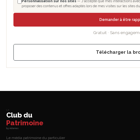
Personnalisation sur nos sites
— J'accepte que mes interactions avec l
proposer des contenus et offres adaptés lors de mes visites sur les sites
Demander à être rap
Gratuit · Sans engagem
Télécharger la br
Le
Club du
Patrimoine
by Adomos
Le média patrimoine du particulier