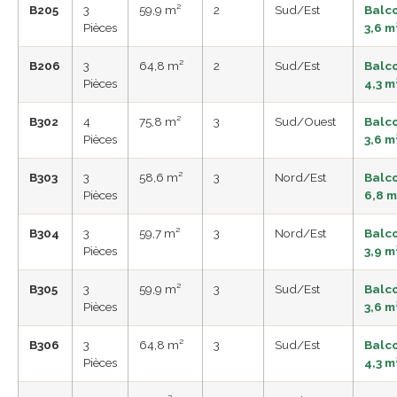
B205
3
59,9 m²
2
Sud/Est
Balc
Pièces
3,6 m
B206
3
64,8 m²
2
Sud/Est
Balc
Pièces
4,3 m
B302
4
75,8 m²
3
Sud/Ouest
Balc
Pièces
3,6 m
B303
3
58,6 m²
3
Nord/Est
Balc
Pièces
6,8 m
B304
3
59,7 m²
3
Nord/Est
Balc
Pièces
3,9 m
B305
3
59,9 m²
3
Sud/Est
Balc
Pièces
3,6 m
B306
3
64,8 m²
3
Sud/Est
Balc
Pièces
4,3 m