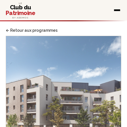
LE
Club du
Patrimoine
BY ADOMOS
← Retour aux programmes