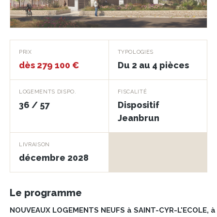
Les Terrasses
PRIX
TYPOLOGIES
d'Héloise
dès 279 100 €
Du 2 au 4 pièces
SAINT-CYR-L'ECOLE · 78210
LOGEMENTS DISPO.
FISCALITÉ
36 / 57
Dispositif
Jeanbrun
LIVRAISON
décembre 2028
Le programme
NOUVEAUX LOGEMENTS NEUFS à SAINT-CYR-L'ECOLE, à 2 p