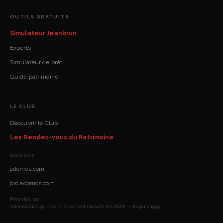
OUTILS GRATUITS
Simulateur Jeanbrun
Experts
Simulateur de prêt
Guide patrimoine
LE CLUB
Découvrir le Club
Les Rendez-vous du Patrimoine
GROUPE
adomos.com
pro.adomos.com
Propulsé par
Adomos Group — coté Euronext Growth (ALADO) — depuis 1999