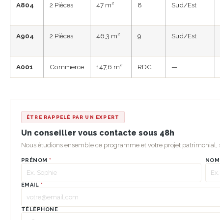
A804
2 Pièces
47 m²
8
Sud/Est
A904
2 Pièces
46,3 m²
9
Sud/Est
A001
Commerce
147,6 m²
RDC
—
ÊTRE RAPPELÉ PAR UN EXPERT
Un conseiller vous contacte sous 48h
Nous étudions ensemble ce programme et votre projet patrimonial
PRÉNOM
*
NO
EMAIL
*
TÉLÉPHONE