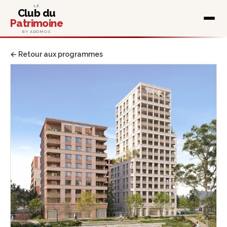
LE
Club du
Patrimoine
BY ADOMOS
← Retour aux programmes