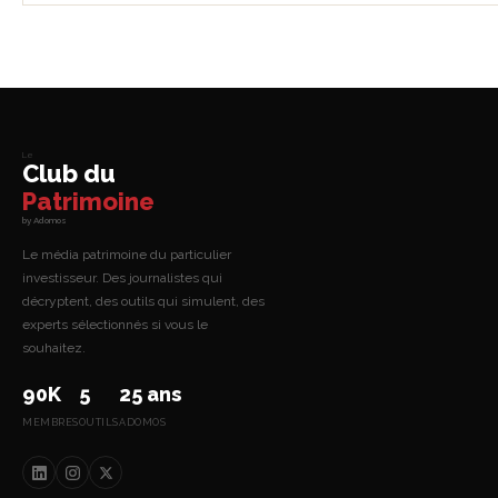
Le
Club du
Patrimoine
by Adomos
Le média patrimoine du particulier
investisseur. Des journalistes qui
décryptent, des outils qui simulent, des
experts sélectionnés si vous le
souhaitez.
90K
5
25 ans
MEMBRES
OUTILS
ADOMOS