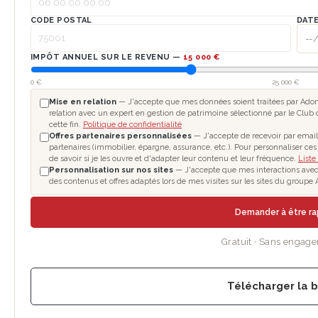
CODE POSTAL
DATE
IMPÔT ANNUEL SUR LE REVENU —
15 000 €
0 €
25 000 €
Mise en relation
— J'accepte que mes données soient traitées par Adomo
relation avec un expert en gestion de patrimoine sélectionné par le Club 
cette fin.
Politique de confidentialité
Offres partenaires personnalisées
— J'accepte de recevoir par email
partenaires (immobilier, épargne, assurance, etc.). Pour personnaliser ce
de savoir si je les ouvre et d'adapter leur contenu et leur fréquence.
Liste
Personnalisation sur nos sites
— J'accepte que mes interactions avec l
des contenus et offres adaptés lors de mes visites sur les sites du group
Demander à être r
Gratuit · Sans engag
Télécharger la 